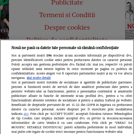
Publicitate
Termeni si Conditii
Despre cookies
Politica de confidențialitate
Nouă ne pasă ca datele tale personale să rămână confidențiale
Abonamente
Noi și partenerii noștri
596
stocăm și/sau accesăm informații pe dispozitivul dvs.,
precum identificatorii cookie unici pentru prelucrarea datelor cu caracter personal.
Contact
Puteți accepta sau gestiona preferințele dvs. făcând clic mai jos, respectiv vă puteți
opune utilizării unui interes legitim în orice moment pe pagina cu politica de
confidențialitate. Aceste alegeri vor fi raportate partenerilor noștri și nu vă vor afecta
navigarea.
Mai multe detalii
Noi si partenerii nostri (retelele de socializare si agentiile de publicitate partenere,
precum si furnizorii nostri de servicii de date analitice) prelucram date pentru a
permite website-ului sa functioneze, pentru a personaliza continutul si anunturile
publicitare afisate in functie de interesele si/sau profilul dvs., pentru a va oferi
functionalitati aferente retelelor de socializare si pentru a analiza traficul pe website.
Pariază responsabil! Decizia ONJN nr.
Beneficiati de drepturile prevazute de art. 15-22 din GDPR in legatura cu prelucrarea
821/25.09.2025.
datelor cu caracter personal. Aceste drepturi pot fi exercitate prin modalitatea
Jocurile de noroc sunt interzise minorilor.
indicata
aici
. Prin click pe “ACCEPT TOATE”, acceptati folosirea tuturor Tehnologiilor
de tip Cookie, care implica inclusiv acceptul dvs. cu privire la stocarea/accesarea
informatiilor de catre Vendor-ii cu care colaboram. Prin click pe “VREAU SA
LINKS
MODIFIC SETARILE INDIVIDUAL” puteti schimba preferintele in mod individual,
mai putin cele legate de cookie strict necesare pentru functionarea website-ului.