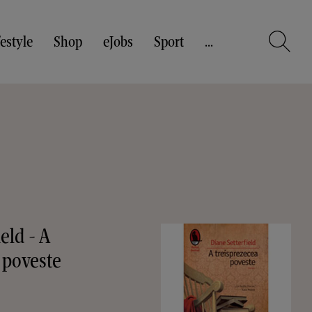
festyle
Shop
eJobs
Sport
...
eld - A
 poveste