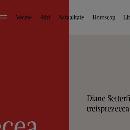
Vedete
Stiri
Actualitate
Horoscop
Li
Diane Setterfi
treisprezecea
ecea