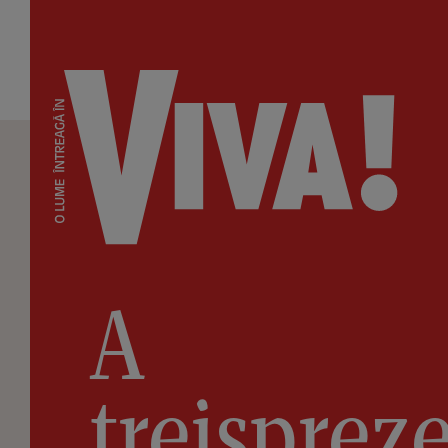
A
treisprez