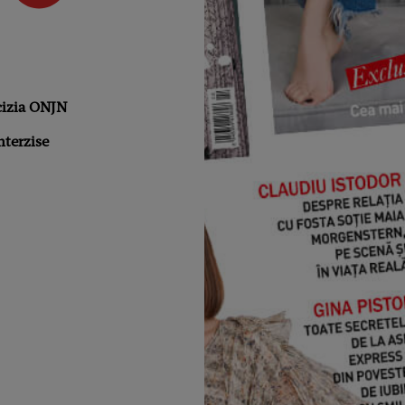
cizia ONJN
nterzise