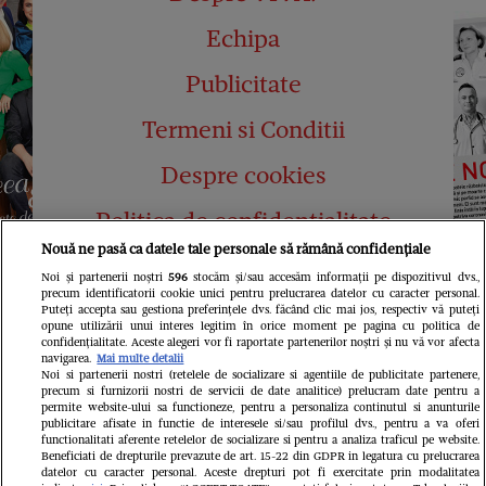
Echipa
Publicitate
Termeni si Conditii
Despre cookies
Politica de confidențialitate
Nouă ne pasă ca datele tale personale să rămână confidențiale
Abonamente
Noi și partenerii noștri
596
stocăm și/sau accesăm informații pe dispozitivul dvs.,
precum identificatorii cookie unici pentru prelucrarea datelor cu caracter personal.
Contact
Puteți accepta sau gestiona preferințele dvs. făcând clic mai jos, respectiv vă puteți
opune utilizării unui interes legitim în orice moment pe pagina cu politica de
confidențialitate. Aceste alegeri vor fi raportate partenerilor noștri și nu vă vor afecta
navigarea.
Mai multe detalii
Noi si partenerii nostri (retelele de socializare si agentiile de publicitate partenere,
precum si furnizorii nostri de servicii de date analitice) prelucram date pentru a
permite website-ului sa functioneze, pentru a personaliza continutul si anunturile
publicitare afisate in functie de interesele si/sau profilul dvs., pentru a va oferi
functionalitati aferente retelelor de socializare si pentru a analiza traficul pe website.
Pariază responsabil! Decizia ONJN nr.
Beneficiati de drepturile prevazute de art. 15-22 din GDPR in legatura cu prelucrarea
821/25.09.2025.
datelor cu caracter personal. Aceste drepturi pot fi exercitate prin modalitatea