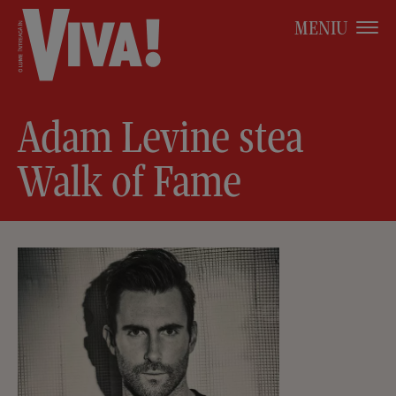
MENIU
Adam Levine stea
Walk of Fame