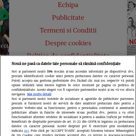
Echipa
Publicitate
Termeni si Conditii
Despre cookies
Politica de confidențialitate
Nouă ne pasă ca datele tale personale să rămână confidențiale
Abonamente
Noi și partenerii noștri
596
stocăm și/sau accesăm informații pe dispozitivul dvs.,
precum identificatorii cookie unici pentru prelucrarea datelor cu caracter personal.
Contact
Puteți accepta sau gestiona preferințele dvs. făcând clic mai jos, respectiv vă puteți
opune utilizării unui interes legitim în orice moment pe pagina cu politica de
confidențialitate. Aceste alegeri vor fi raportate partenerilor noștri și nu vă vor afecta
navigarea.
Mai multe detalii
Noi si partenerii nostri (retelele de socializare si agentiile de publicitate partenere,
precum si furnizorii nostri de servicii de date analitice) prelucram date pentru a
permite website-ului sa functioneze, pentru a personaliza continutul si anunturile
publicitare afisate in functie de interesele si/sau profilul dvs., pentru a va oferi
functionalitati aferente retelelor de socializare si pentru a analiza traficul pe website.
Pariază responsabil! Decizia ONJN nr.
Beneficiati de drepturile prevazute de art. 15-22 din GDPR in legatura cu prelucrarea
821/25.09.2025.
datelor cu caracter personal. Aceste drepturi pot fi exercitate prin modalitatea
Jocurile de noroc sunt interzise minorilor.
indicata
aici
. Prin click pe “ACCEPT TOATE”, acceptati folosirea tuturor Tehnologiilor
de tip Cookie, care implica inclusiv acceptul dvs. cu privire la stocarea/accesarea