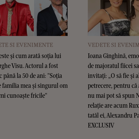
TE SI EVENIMENTE
VEDETE SI EVENI
este și cum arată soția lui
Ioana Ginghină, emoț
ghe Visu. Actorul a fost
de majoratul fiicei sa
c până la 50 de ani: "Soția
invitați: „O să fie și a
 familia mea și singurul om
petrecere, pentru că 
mi cunoaște fricile"
nu mai pot să spun 
relație are acum Ru
tatăl ei, Alexandru P
EXCLUSIV