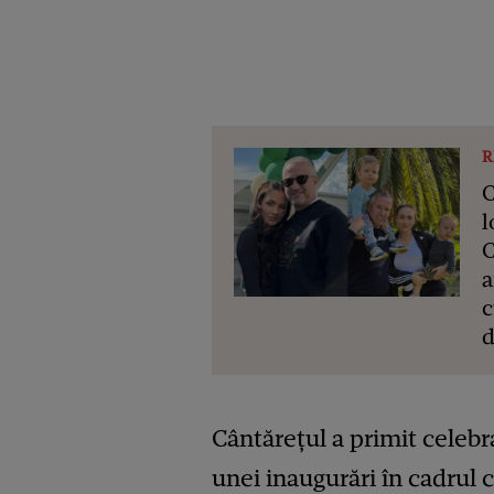
R
C
l
C
a
c
d
Cântărețul a primit celebra
unei inaugurări în cadrul 