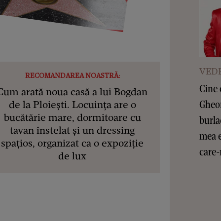
VEDE
RECOMANDAREA NOASTRĂ:
Cine 
Cum arată noua casă a lui Bogdan
Gheor
de la Ploiești. Locuința are o
bucătărie mare, dormitoare cu
burla
tavan înstelat și un dressing
mea e
spațios, organizat ca o expoziție
care-
de lux