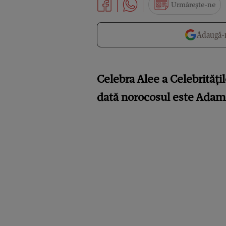
Urmărește-ne
Adaugă-n
Celebra Alee a Celebrităț
dată norocosul este Adam 