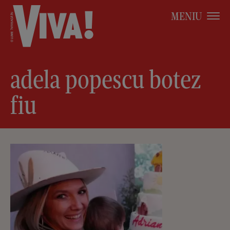
MENIU
adela popescu botez
fiu