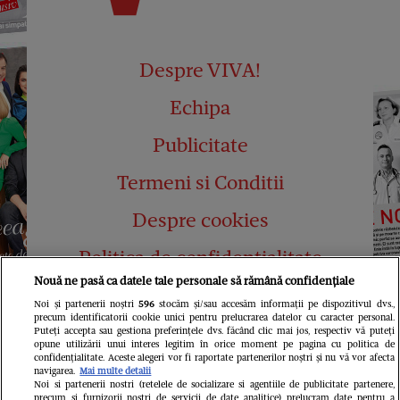
Despre VIVA!
Echipa
Publicitate
Termeni si Conditii
Despre cookies
Politica de confidențialitate
Nouă ne pasă ca datele tale personale să rămână confidențiale
Abonamente
Noi și partenerii noștri
596
stocăm și/sau accesăm informații pe dispozitivul dvs.,
precum identificatorii cookie unici pentru prelucrarea datelor cu caracter personal.
Contact
Puteți accepta sau gestiona preferințele dvs. făcând clic mai jos, respectiv vă puteți
opune utilizării unui interes legitim în orice moment pe pagina cu politica de
confidențialitate. Aceste alegeri vor fi raportate partenerilor noștri și nu vă vor afecta
navigarea.
Mai multe detalii
Noi si partenerii nostri (retelele de socializare si agentiile de publicitate partenere,
precum si furnizorii nostri de servicii de date analitice) prelucram date pentru a