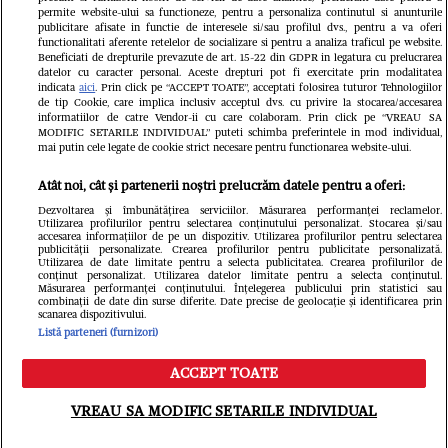
permite website-ului sa functioneze, pentru a personaliza continutul si anunturile
publicitare afisate in functie de interesele si/sau profilul dvs., pentru a va oferi
functionalitati aferente retelelor de socializare si pentru a analiza traficul pe website.
Pariază responsabil! Decizia ONJN nr.
Beneficiati de drepturile prevazute de art. 15-22 din GDPR in legatura cu prelucrarea
821/25.09.2025.
datelor cu caracter personal. Aceste drepturi pot fi exercitate prin modalitatea
Jocurile de noroc sunt interzise minorilor.
indicata
aici
. Prin click pe “ACCEPT TOATE”, acceptati folosirea tuturor Tehnologiilor
de tip Cookie, care implica inclusiv acceptul dvs. cu privire la stocarea/accesarea
informatiilor de catre Vendor-ii cu care colaboram. Prin click pe “VREAU SA
LINKS
MODIFIC SETARILE INDIVIDUAL” puteti schimba preferintele in mod individual,
mai putin cele legate de cookie strict necesare pentru functionarea website-ului.
Copyright 2026 Ringier Romania – Toate
Atât noi, cât și partenerii noștri prelucrăm datele pentru a oferi:
Drepturile rezervate
Dezvoltarea și îmbunătățirea serviciilor. Măsurarea performanței reclamelor.
Utilizarea profilurilor pentru selectarea conținutului personalizat. Stocarea și/sau
accesarea informațiilor de pe un dispozitiv. Utilizarea profilurilor pentru selectarea
publicității personalizate. Crearea profilurilor pentru publicitate personalizată.
Utilizarea de date limitate pentru a selecta publicitatea. Crearea profilurilor de
conținut personalizat. Utilizarea datelor limitate pentru a selecta conținutul.
Măsurarea performanței conținutului. Înțelegerea publicului prin statistici sau
combinații de date din surse diferite. Date precise de geolocație și identificarea prin
scanarea dispozitivului.
Listă parteneri (furnizori)
ACCEPT TOATE
Meniu
Caută
VREAU SA MODIFIC SETARILE INDIVIDUAL