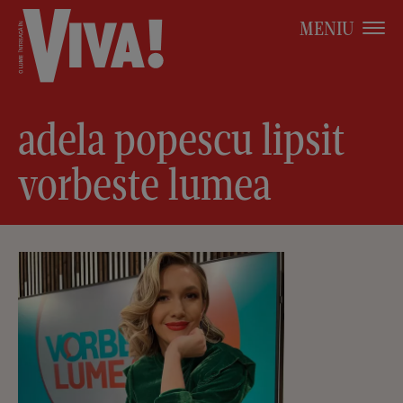
MENIU
adela popescu lipsit
vorbeste lumea