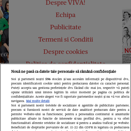
Despre VIVA!
Echipa
Publicitate
Termeni si Conditii
Despre cookies
Politica de confidențialitate
Nouă ne pasă ca datele tale personale să rămână confidențiale
Abonamente
Noi și partenerii noștri
596
stocăm și/sau accesăm informații pe dispozitivul dvs.,
precum identificatorii cookie unici pentru prelucrarea datelor cu caracter personal.
Contact
Puteți accepta sau gestiona preferințele dvs. făcând clic mai jos, respectiv vă puteți
opune utilizării unui interes legitim în orice moment pe pagina cu politica de
confidențialitate. Aceste alegeri vor fi raportate partenerilor noștri și nu vă vor afecta
navigarea.
Mai multe detalii
Noi si partenerii nostri (retelele de socializare si agentiile de publicitate partenere,
precum si furnizorii nostri de servicii de date analitice) prelucram date pentru a
permite website-ului sa functioneze, pentru a personaliza continutul si anunturile
publicitare afisate in functie de interesele si/sau profilul dvs., pentru a va oferi
functionalitati aferente retelelor de socializare si pentru a analiza traficul pe website.
Pariază responsabil! Decizia ONJN nr.
Beneficiati de drepturile prevazute de art. 15-22 din GDPR in legatura cu prelucrarea
821/25.09.2025.