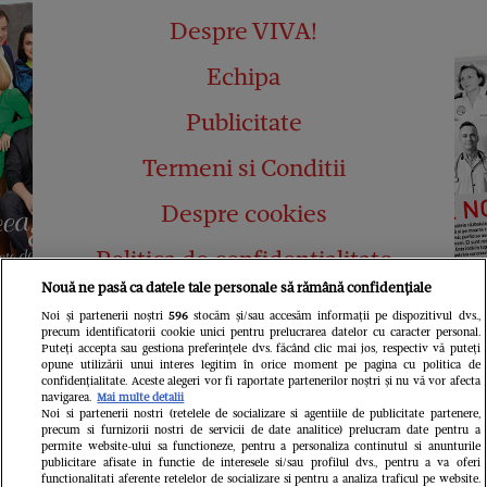
Despre VIVA!
Echipa
Publicitate
Termeni si Conditii
Despre cookies
Politica de confidențialitate
Nouă ne pasă ca datele tale personale să rămână confidențiale
Abonamente
Noi și partenerii noștri
596
stocăm și/sau accesăm informații pe dispozitivul dvs.,
precum identificatorii cookie unici pentru prelucrarea datelor cu caracter personal.
Contact
Puteți accepta sau gestiona preferințele dvs. făcând clic mai jos, respectiv vă puteți
opune utilizării unui interes legitim în orice moment pe pagina cu politica de
confidențialitate. Aceste alegeri vor fi raportate partenerilor noștri și nu vă vor afecta
navigarea.
Mai multe detalii
Noi si partenerii nostri (retelele de socializare si agentiile de publicitate partenere,
precum si furnizorii nostri de servicii de date analitice) prelucram date pentru a
permite website-ului sa functioneze, pentru a personaliza continutul si anunturile
publicitare afisate in functie de interesele si/sau profilul dvs., pentru a va oferi
functionalitati aferente retelelor de socializare si pentru a analiza traficul pe website.
Pariază responsabil! Decizia ONJN nr.