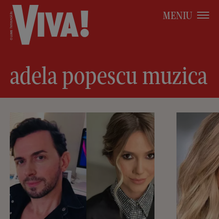
MENIU
adela popescu muzica