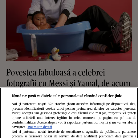
Povestea fabuloasă a celebrei
fotografii cu Messi și Yamal, de acum
19 ani. Cum a ajuns starul Argentinei
Nouă ne pasă ca datele tale personale să rămână confidențiale
să-l „boteze” pe mezinul naționalei
Noi și partenerii noștri
596
stocăm și/sau accesăm informații pe dispozitivul dvs.,
precum identificatorii cookie unici pentru prelucrarea datelor cu caracter personal.
Spaniei: „Începutul a două legende”
Puteți accepta sau gestiona preferințele dvs. făcând clic mai jos, respectiv vă puteți
opune utilizării unui interes legitim în orice moment pe pagina cu politica de
confidențialitate. Aceste alegeri vor fi raportate partenerilor noștri și nu vă vor afecta
navigarea.
Mai multe detalii
Noi si partenerii nostri (retelele de socializare si agentiile de publicitate partenere,
precum si furnizorii nostri de servicii de date analitice) prelucram date pentru a