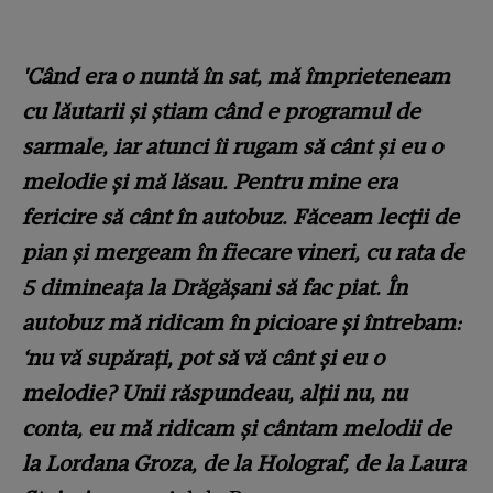
'Când era o nuntă în sat, mă împrieteneam
cu lăutarii și știam când e programul de
sarmale, iar atunci îi rugam să cânt și eu o
melodie și mă lăsau. Pentru mine era
fericire să cânt în autobuz. Făceam lecții de
pian și mergeam în fiecare vineri, cu rata de
5 dimineața la Drăgășani să fac piat. În
autobuz mă ridicam în picioare și întrebam:
‘nu vă supărați, pot să vă cânt și eu o
melodie? Unii răspundeau, alții nu, nu
conta, eu mă ridicam și cântam melodii de
la Lordana Groza, de la Holograf, de la Laura