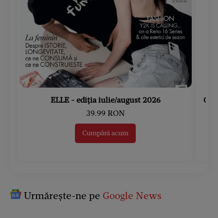
ELLE - ediția iulie/august 2026
Gard
39.99 RON
Cumpără acum
Urmărește-ne pe
Google News