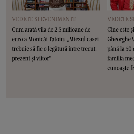
VEDETE SI EVENIMENTE
VEDETE S
Cum arată vila de 2,5 milioane de
Cine este ș
euro a Monicăi Tatoiu: „Miezul casei
Gheorghe Vi
trebuie să fie o legătură între trecut,
până la 50 
prezent și viitor”
familia me
cunoaște fr