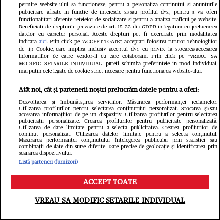
permite website-ului sa functioneze, pentru a personaliza continutul si anunturile
publicitare afisate in functie de interesele si/sau profilul dvs., pentru a va oferi
functionalitati aferente retelelor de socializare si pentru a analiza traficul pe website.
Beneficiati de drepturile prevazute de art. 15-22 din GDPR in legatura cu prelucrarea
datelor cu caracter personal. Aceste drepturi pot fi exercitate prin modalitatea
indicata
aici
. Prin click pe “ACCEPT TOATE”, acceptati folosirea tuturor Tehnologiilor
de tip Cookie, care implica inclusiv acceptul dvs. cu privire la stocarea/accesarea
informatiilor de catre Vendor-ii cu care colaboram. Prin click pe “VREAU SA
MODIFIC SETARILE INDIVIDUAL” puteti schimba preferintele in mod individual,
mai putin cele legate de cookie strict necesare pentru functionarea website-ului.
Atât noi, cât și partenerii noștri prelucrăm datele pentru a oferi:
Dezvoltarea și îmbunătățirea serviciilor. Măsurarea performanței reclamelor.
Utilizarea profilurilor pentru selectarea conținutului personalizat. Stocarea și/sau
accesarea informațiilor de pe un dispozitiv. Utilizarea profilurilor pentru selectarea
publicității personalizate. Crearea profilurilor pentru publicitate personalizată.
Utilizarea de date limitate pentru a selecta publicitatea. Crearea profilurilor de
Ce s-a întâmplat cu Maria Covasa și
conținut personalizat. Utilizarea datelor limitate pentru a selecta conținutul.
Măsurarea performanței conținutului. Înțelegerea publicului prin statistici sau
combinații de date din surse diferite. Date precise de geolocație și identificarea prin
Dani Boy după Insula iubirii. Fosta
scanarea dispozitivului.
Listă parteneri (furnizori)
concurentă și-a schimbat radical
ACCEPT TOATE
imaginea, iar el se pregătește să se
Meniu
Caută
VREAU SA MODIFIC SETARILE INDIVIDUAL
căsătorească