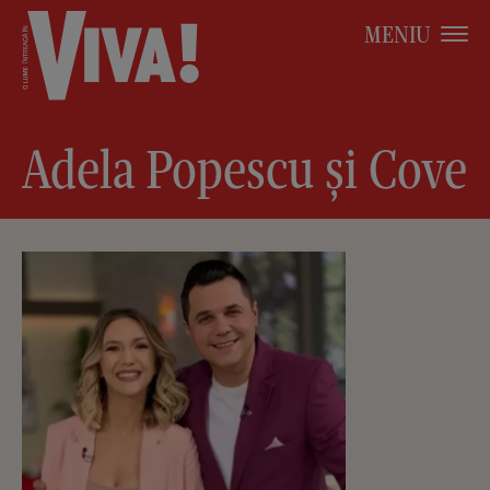
MENIU
Adela Popescu și Cove