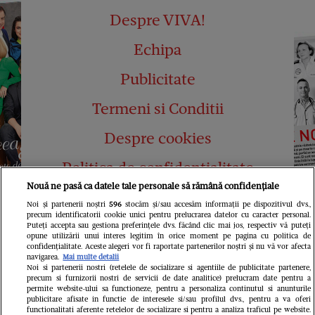
Despre VIVA!
Echipa
Publicitate
Termeni si Conditii
Despre cookies
Politica de confidențialitate
Nouă ne pasă ca datele tale personale să rămână confidențiale
Abonamente
Noi și partenerii noștri
596
stocăm și/sau accesăm informații pe dispozitivul dvs.,
precum identificatorii cookie unici pentru prelucrarea datelor cu caracter personal.
Contact
Puteți accepta sau gestiona preferințele dvs. făcând clic mai jos, respectiv vă puteți
opune utilizării unui interes legitim în orice moment pe pagina cu politica de
confidențialitate. Aceste alegeri vor fi raportate partenerilor noștri și nu vă vor afecta
navigarea.
Mai multe detalii
Noi si partenerii nostri (retelele de socializare si agentiile de publicitate partenere,
precum si furnizorii nostri de servicii de date analitice) prelucram date pentru a
permite website-ului sa functioneze, pentru a personaliza continutul si anunturile
publicitare afisate in functie de interesele si/sau profilul dvs., pentru a va oferi
functionalitati aferente retelelor de socializare si pentru a analiza traficul pe website.
Pariază responsabil! Decizia ONJN nr.