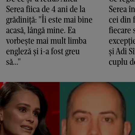
Serea fiica de 4 ani de la
Serea în
grădiniță: "Îi este mai bine
cei din 
acasă, lângă mine. Ea
fiecare 
vorbește mai mult limba
excepți
engleză și i-a fost greu
și Adi S
să..."
cuplu d