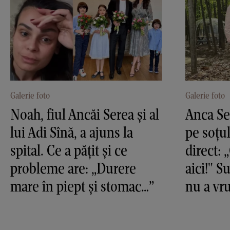
Galerie foto
Galerie foto
Noah, fiul Ancăi Serea și al
Anca Se
lui Adi Sînă, a ajuns la
pe soțul
spital. Ce a pățit și ce
direct: 
probleme are: „Durere
aici!" S
mare în piept și stomac…”
nu a vr