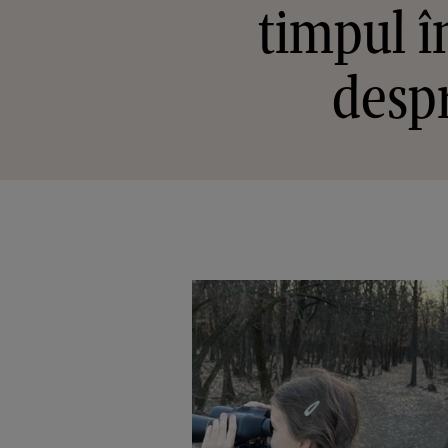
timpul î
despr