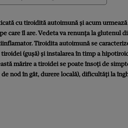
ticată cu tiroidită autoimună și acum urmează
 pe care îl are. Vedeta va renunța la glutenul di
iinflamator. Tiroidita autoimună se caracteriz
tiroidei (gușă) și instalarea în timp a hipotiroi
eastă mărire a tiroidei se poate însoți de sim
 de nod în gât, durere locală), dificultăți la îngh