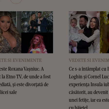
TE SI EVENIMENTE
VEDETE SI EVENI
este Roxana Vașniuc. A
Ce s-a întâmplat cu 
t la Etno TV, de unde a fost
Loghin și Cornel Lu
diată, și este divorțată de
experiența Insula iub
fiicei sale
căsătorit, au devenit 
unei fetițe, iar ea es
cu băiețel