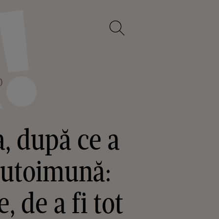
O
, după ce a
 autoimună:
, de a fi tot