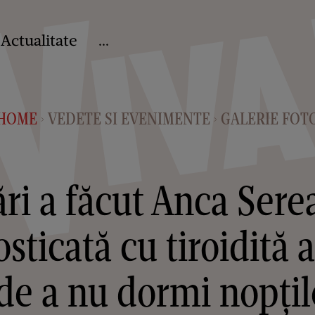
Actualitate
...
HOME
VEDETE SI EVENIMENTE
GALERIE FOT
>
>
ri a făcut Anca Serea
osticată cu tiroidită
de a nu dormi nopțile