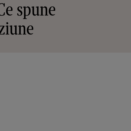
 Ce spune
iziune