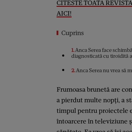
CITESTE TOATA REVISTA
AICI!
Cuprins
1
Anca Serea face schimbăr
diagnosticată cu tiroidită
2
Anca Serea nu vrea să ma
Frumoasa brunetă are conv
a pierdut multe nopți, a sta
timpul pentru proiectele 
întoarcere în televiziune 
sănătate. Ea vrea să își ac