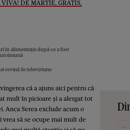
 VIVA! DE MARTIE, GRATIS,
i în alimentație după ce a fost
 autoimună
i revină în televiziune
ingerea că a ajuns aici pentru că
t mult în picioare și a alergat tot
Din
ei. Anca Serea exclude acum o
și vrea să se ocupe mai mult de
orde mai multă atenție și să nu