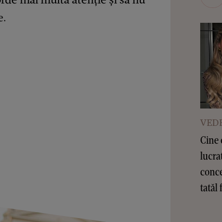
e.
VEDE
Cine 
lucra
conce
tatăl 