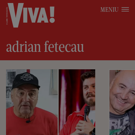
MENIU
adrian fetecau