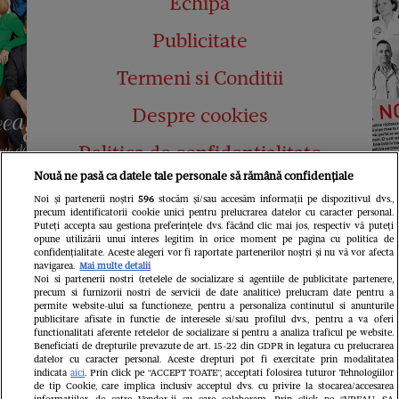
Echipa
Publicitate
Termeni si Conditii
Despre cookies
Politica de confidențialitate
Nouă ne pasă ca datele tale personale să rămână confidențiale
Abonamente
Noi și partenerii noștri
596
stocăm și/sau accesăm informații pe dispozitivul dvs.,
precum identificatorii cookie unici pentru prelucrarea datelor cu caracter personal.
Contact
Puteți accepta sau gestiona preferințele dvs. făcând clic mai jos, respectiv vă puteți
opune utilizării unui interes legitim în orice moment pe pagina cu politica de
confidențialitate. Aceste alegeri vor fi raportate partenerilor noștri și nu vă vor afecta
navigarea.
Mai multe detalii
Noi si partenerii nostri (retelele de socializare si agentiile de publicitate partenere,
precum si furnizorii nostri de servicii de date analitice) prelucram date pentru a
permite website-ului sa functioneze, pentru a personaliza continutul si anunturile
publicitare afisate in functie de interesele si/sau profilul dvs., pentru a va oferi
functionalitati aferente retelelor de socializare si pentru a analiza traficul pe website.
Pariază responsabil! Decizia ONJN nr.
Beneficiati de drepturile prevazute de art. 15-22 din GDPR in legatura cu prelucrarea
821/25.09.2025.
datelor cu caracter personal. Aceste drepturi pot fi exercitate prin modalitatea
Jocurile de noroc sunt interzise minorilor.
indicata
aici
. Prin click pe “ACCEPT TOATE”, acceptati folosirea tuturor Tehnologiilor
de tip Cookie, care implica inclusiv acceptul dvs. cu privire la stocarea/accesarea