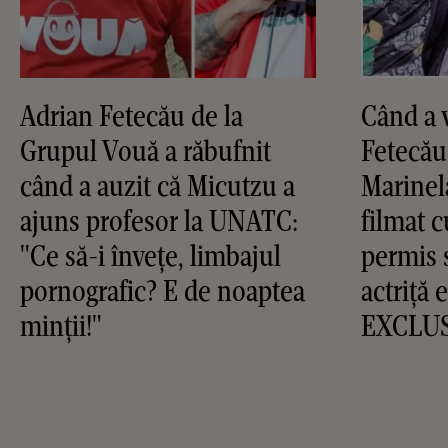
Adrian Fetecău de la
Când a 
Grupul Vouă a răbufnit
Fetecău
când a auzit că Micutzu a
Marinel
ajuns profesor la UNATC:
filmat c
"Ce să-i învețe, limbajul
permis s
pornografic? E de noaptea
actriță 
minții!"
EXCLU