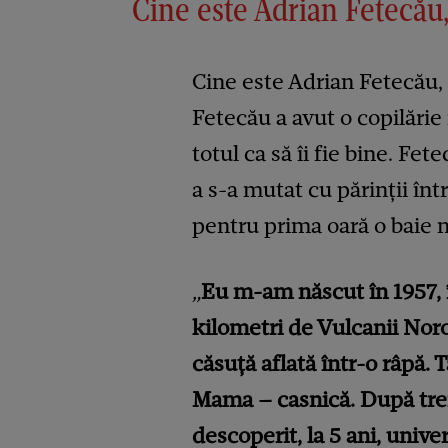
Cine este Adrian Fetecău
Cine este Adrian Fetecău, 
Fetecău a avut o copilărie 
totul ca să îi fie bine. Fet
a s-a mutat cu părinții în
pentru prima oară o baie 
„
Eu m-am născut în 1957, î
kilometri de Vulcanii Noroi
căsuţă aflată într-o râpă. 
Mama – casnică. După trei 
descoperit, la 5 ani, unive