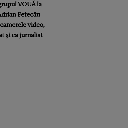
 grupul VOUĂ la
 Adrian Fetecău
 camerele video,
t și ca jurnalist