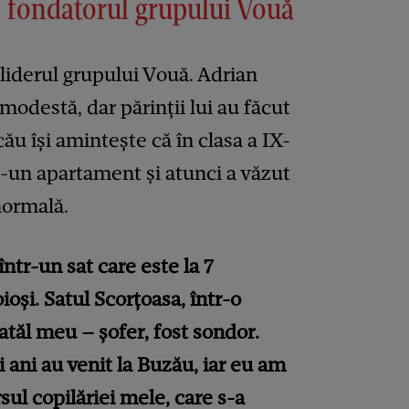
, fondatorul grupului Vouă
liderul grupului Vouă. Adrian
modestă, dar părinții lui au făcut
ecău își amintește că în clasa a IX-
tr-un apartament și atunci a văzut
normală.
ntr-un sat care este la 7
oşi. Satul Scorţoasa, într-o
Tatăl meu – şofer, fost sondor.
ani au venit la Buzău, iar eu am
rsul copilăriei mele, care s-a