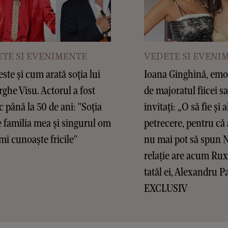
TE SI EVENIMENTE
VEDETE SI EVENI
este și cum arată soția lui
Ioana Ginghină, emoț
ghe Visu. Actorul a fost
de majoratul fiicei sa
c până la 50 de ani: "Soția
invitați: „O să fie și a
 familia mea și singurul om
petrecere, pentru că 
mi cunoaște fricile"
nu mai pot să spun 
relație are acum Ru
tatăl ei, Alexandru P
EXCLUSIV