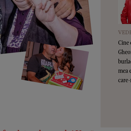
VEDE
Cine 
Gheor
burla
mea e
care-