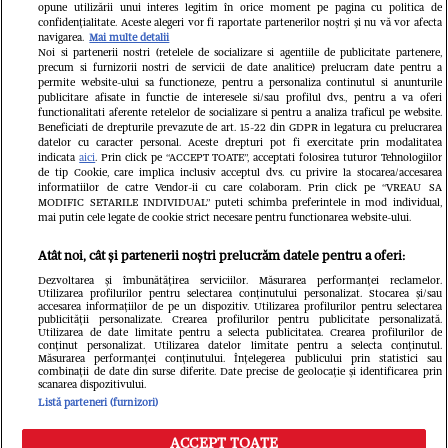
opune utilizării unui interes legitim în orice moment pe pagina cu politica de
confidențialitate. Aceste alegeri vor fi raportate partenerilor noștri și nu vă vor afecta
navigarea.
Mai multe detalii
Noi si partenerii nostri (retelele de socializare si agentiile de publicitate partenere,
precum si furnizorii nostri de servicii de date analitice) prelucram date pentru a
permite website-ului sa functioneze, pentru a personaliza continutul si anunturile
publicitare afisate in functie de interesele si/sau profilul dvs., pentru a va oferi
functionalitati aferente retelelor de socializare si pentru a analiza traficul pe website.
Pariază responsabil! Decizia ONJN nr.
Beneficiati de drepturile prevazute de art. 15-22 din GDPR in legatura cu prelucrarea
821/25.09.2025.
datelor cu caracter personal. Aceste drepturi pot fi exercitate prin modalitatea
Jocurile de noroc sunt interzise minorilor.
indicata
aici
. Prin click pe “ACCEPT TOATE”, acceptati folosirea tuturor Tehnologiilor
de tip Cookie, care implica inclusiv acceptul dvs. cu privire la stocarea/accesarea
informatiilor de catre Vendor-ii cu care colaboram. Prin click pe “VREAU SA
LINKS
MODIFIC SETARILE INDIVIDUAL” puteti schimba preferintele in mod individual,
mai putin cele legate de cookie strict necesare pentru functionarea website-ului.
Copyright 2026 Ringier Romania – Toate
Atât noi, cât și partenerii noștri prelucrăm datele pentru a oferi:
Drepturile rezervate
Dezvoltarea și îmbunătățirea serviciilor. Măsurarea performanței reclamelor.
Utilizarea profilurilor pentru selectarea conținutului personalizat. Stocarea și/sau
accesarea informațiilor de pe un dispozitiv. Utilizarea profilurilor pentru selectarea
publicității personalizate. Crearea profilurilor pentru publicitate personalizată.
Utilizarea de date limitate pentru a selecta publicitatea. Crearea profilurilor de
conținut personalizat. Utilizarea datelor limitate pentru a selecta conținutul.
Măsurarea performanței conținutului. Înțelegerea publicului prin statistici sau
combinații de date din surse diferite. Date precise de geolocație și identificarea prin
scanarea dispozitivului.
Listă parteneri (furnizori)
ACCEPT TOATE