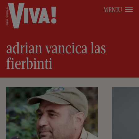
MENIU
adrian vancica las
fierbinti