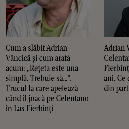
Cum a slăbit Adrian
Adrian V
Văncică și cum arată
Celenta
acum: „Rețeta este una
Fierbinț
simplă. Trebuie să…”.
ani. Ce 
Trucul la care apelează
din part
când îl joacă pe Celentano
în Las Fierbinți