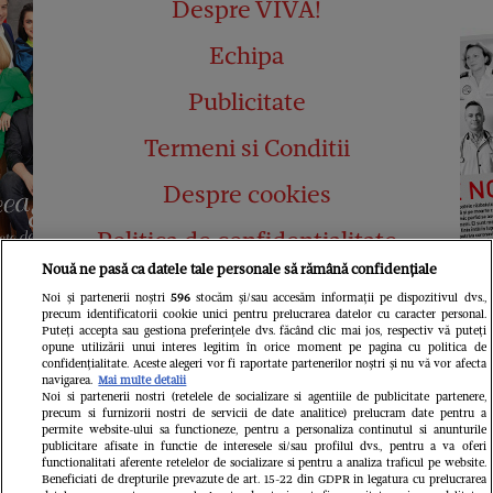
Despre VIVA!
Echipa
Publicitate
Termeni si Conditii
Despre cookies
Politica de confidențialitate
Nouă ne pasă ca datele tale personale să rămână confidențiale
Abonamente
Noi și partenerii noștri
596
stocăm și/sau accesăm informații pe dispozitivul dvs.,
precum identificatorii cookie unici pentru prelucrarea datelor cu caracter personal.
Contact
Puteți accepta sau gestiona preferințele dvs. făcând clic mai jos, respectiv vă puteți
opune utilizării unui interes legitim în orice moment pe pagina cu politica de
confidențialitate. Aceste alegeri vor fi raportate partenerilor noștri și nu vă vor afecta
navigarea.
Mai multe detalii
Noi si partenerii nostri (retelele de socializare si agentiile de publicitate partenere,
precum si furnizorii nostri de servicii de date analitice) prelucram date pentru a
permite website-ului sa functioneze, pentru a personaliza continutul si anunturile
publicitare afisate in functie de interesele si/sau profilul dvs., pentru a va oferi
functionalitati aferente retelelor de socializare si pentru a analiza traficul pe website.
Pariază responsabil! Decizia ONJN nr.
Beneficiati de drepturile prevazute de art. 15-22 din GDPR in legatura cu prelucrarea
821/25.09.2025.