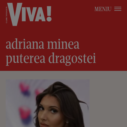
MENIU
adriana minea
puterea dragostei