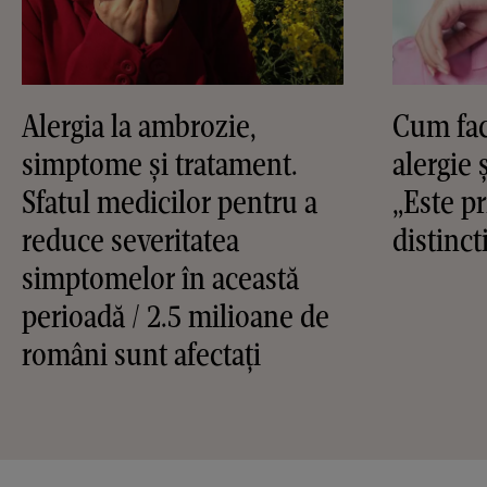
Alergia la ambrozie,
Cum faci
simptome și tratament.
alergie 
Sfatul medicilor pentru a
„Este p
reduce severitatea
distinct
simptomelor în această
perioadă / 2.5 milioane de
români sunt afectați