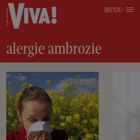
MENIU
alergie ambrozie