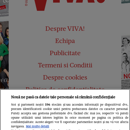
Despre VIVA!
Echipa
Publicitate
Termeni si Conditii
Despre cookies
Politica de confidențialitate
Nouă ne pasă ca datele tale personale să rămână confidențiale
Abonamente
Noi și partenerii noștri
596
stocăm și/sau accesăm informații pe dispozitivul dvs.,
precum identificatorii cookie unici pentru prelucrarea datelor cu caracter personal.
Contact
Puteți accepta sau gestiona preferințele dvs. făcând clic mai jos, respectiv vă puteți
opune utilizării unui interes legitim în orice moment pe pagina cu politica de
confidențialitate. Aceste alegeri vor fi raportate partenerilor noștri și nu vă vor afecta
navigarea.
Mai multe detalii