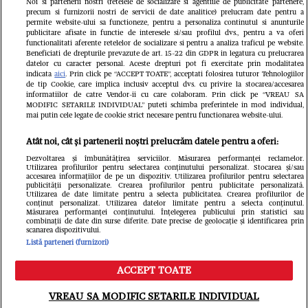
Noi si partenerii nostri (retelele de socializare si agentiile de publicitate partenere,
precum si furnizorii nostri de servicii de date analitice) prelucram date pentru a
permite website-ului sa functioneze, pentru a personaliza continutul si anunturile
publicitare afisate in functie de interesele si/sau profilul dvs., pentru a va oferi
functionalitati aferente retelelor de socializare si pentru a analiza traficul pe website.
Pariază responsabil! Decizia ONJN nr.
Beneficiati de drepturile prevazute de art. 15-22 din GDPR in legatura cu prelucrarea
821/25.09.2025.
datelor cu caracter personal. Aceste drepturi pot fi exercitate prin modalitatea
Jocurile de noroc sunt interzise minorilor.
indicata
aici
. Prin click pe “ACCEPT TOATE”, acceptati folosirea tuturor Tehnologiilor
de tip Cookie, care implica inclusiv acceptul dvs. cu privire la stocarea/accesarea
informatiilor de catre Vendor-ii cu care colaboram. Prin click pe “VREAU SA
LINKS
MODIFIC SETARILE INDIVIDUAL” puteti schimba preferintele in mod individual,
mai putin cele legate de cookie strict necesare pentru functionarea website-ului.
Copyright 2026 Ringier Romania – Toate
Atât noi, cât și partenerii noștri prelucrăm datele pentru a oferi:
Drepturile rezervate
Dezvoltarea și îmbunătățirea serviciilor. Măsurarea performanței reclamelor.
Utilizarea profilurilor pentru selectarea conținutului personalizat. Stocarea și/sau
accesarea informațiilor de pe un dispozitiv. Utilizarea profilurilor pentru selectarea
publicității personalizate. Crearea profilurilor pentru publicitate personalizată.
Utilizarea de date limitate pentru a selecta publicitatea. Crearea profilurilor de
conținut personalizat. Utilizarea datelor limitate pentru a selecta conținutul.
Măsurarea performanței conținutului. Înțelegerea publicului prin statistici sau
combinații de date din surse diferite. Date precise de geolocație și identificarea prin
scanarea dispozitivului.
Listă parteneri (furnizori)
ACCEPT TOATE
Meniu
Caută
VREAU SA MODIFIC SETARILE INDIVIDUAL