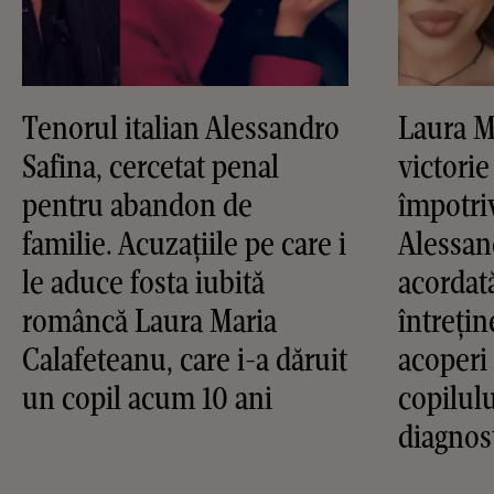
Tenorul italian Alessandro
Laura M
Safina, cercetat penal
victorie
pentru abandon de
împotri
familie. Acuzațiile pe care i
Alessan
le aduce fosta iubită
acordat
româncă Laura Maria
întrețin
Calafeteanu, care i-a dăruit
acoperi 
un copil acum 10 ani
copilulu
diagnos