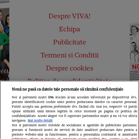
Despre VIVA!
Echipa
Publicitate
Termeni si Conditii
Despre cookies
Politica de confidențialitate
Nouă ne pasă ca datele tale personale să rămână confidențiale
Abonamente
Noi și partenerii noștri
596
stocăm și/sau accesăm informații pe dispozitivul dvs.,
precum identificatorii cookie unici pentru prelucrarea datelor cu caracter personal.
Contact
Puteți accepta sau gestiona preferințele dvs. făcând clic mai jos, respectiv vă puteți
opune utilizării unui interes legitim în orice moment pe pagina cu politica de
confidențialitate. Aceste alegeri vor fi raportate partenerilor noștri și nu vă vor afecta
navigarea.
Mai multe detalii
Noi si partenerii nostri (retelele de socializare si agentiile de publicitate partenere,
precum si furnizorii nostri de servicii de date analitice) prelucram date pentru a
permite website-ului sa functioneze, pentru a personaliza continutul si anunturile