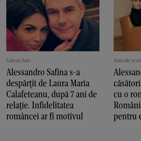
Galerie foto
Articole revi
Alessandro Safina s-a
Alessan
despărțit de Laura Maria
căsători
Calafeteanu, după 7 ani de
cu o ro
relație. Infidelitatea
România
româncei ar fi motivul
pentru 