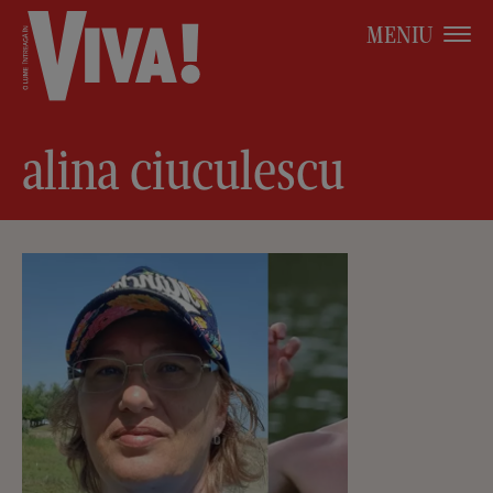
MENIU
alina ciuculescu