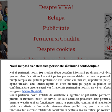
Despre VIVA!
Echipa
Publicitate
Termeni si Conditii
Despre cookies
Politica de confidențialitate
Nouă ne pasă ca datele tale personale să rămână confidențiale
Abonamente
Noi și partenerii noștri
596
stocăm și/sau accesăm informații pe dispozitivul dvs.,
precum identificatorii cookie unici pentru prelucrarea datelor cu caracter personal.
Contact
Puteți accepta sau gestiona preferințele dvs. făcând clic mai jos, respectiv vă puteți
opune utilizării unui interes legitim în orice moment pe pagina cu politica de
confidențialitate. Aceste alegeri vor fi raportate partenerilor noștri și nu vă vor afecta
navigarea.
Mai multe detalii
Noi si partenerii nostri (retelele de socializare si agentiile de publicitate partenere,
precum si furnizorii nostri de servicii de date analitice) prelucram date pentru a
permite website-ului sa functioneze, pentru a personaliza continutul si anunturile
publicitare afisate in functie de interesele si/sau profilul dvs., pentru a va oferi
functionalitati aferente retelelor de socializare si pentru a analiza traficul pe website.
Pariază responsabil! Decizia ONJN nr.