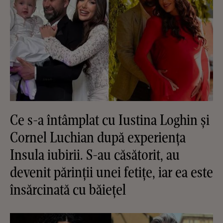
Ce s-a întâmplat cu Iustina Loghin și
Cornel Luchian după experiența
Insula iubirii. S-au căsătorit, au
devenit părinții unei fetițe, iar ea este
însărcinată cu băiețel