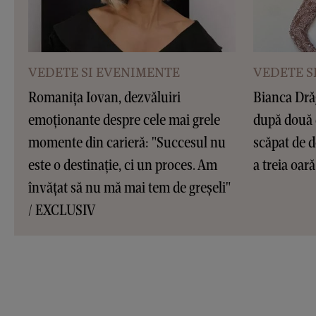
VEDETE SI EVENIMENTE
VEDETE S
Romanița Iovan, dezvăluiri
Bianca Dră
emoționante despre cele mai grele
după două 
momente din carieră: "Succesul nu
scăpat de d
este o destinație, ci un proces. Am
a treia oar
învățat să nu mă mai tem de greșeli"
/ EXCLUSIV