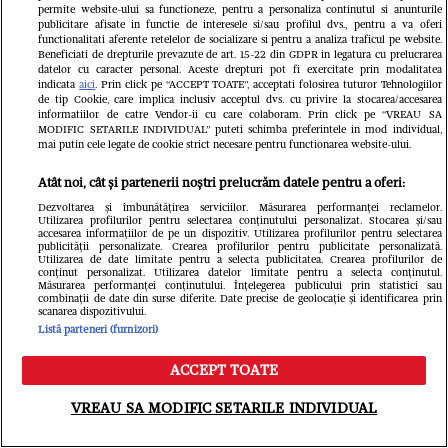
Imagini emoționante cu
istoric 
permite website-ului sa functioneze, pentru a personaliza continutul si anunturile
publicitare afisate in functie de interesele si/sau profilul dvs., pentru a va oferi
Elena Udrea și fiica ei, la
Pacific 
functionalitati aferente retelelor de socializare si pentru a analiza traficul pe website.
Beneficiati de drepturile prevazute de art. 15-22 din GDPR in legatura cu prelucrarea
datelor cu caracter personal. Aceste drepturi pot fi exercitate prin modalitatea
un an de când a fost
3,5 grad
indicata
aici
. Prin click pe “ACCEPT TOATE”, acceptati folosirea tuturor Tehnologiilor
de tip Cookie, care implica inclusiv acceptul dvs. cu privire la stocarea/accesarea
eliberată din închisoare.
informatiilor de catre Vendor-ii cu care colaboram. Prin click pe “VREAU SA
MODIFIC SETARILE INDIVIDUAL” puteti schimba preferintele in mod individual,
„Mulțumesc, Doamne”
mai putin cele legate de cookie strict necesare pentru functionarea website-ului.
Atât noi, cât și partenerii noștri prelucrăm datele pentru a oferi:
Dezvoltarea și îmbunătățirea serviciilor. Măsurarea performanței reclamelor.
Utilizarea profilurilor pentru selectarea conținutului personalizat. Stocarea și/sau
accesarea informațiilor de pe un dispozitiv. Utilizarea profilurilor pentru selectarea
publicității personalizate. Crearea profilurilor pentru publicitate personalizată.
Utilizarea de date limitate pentru a selecta publicitatea. Crearea profilurilor de
conținut personalizat. Utilizarea datelor limitate pentru a selecta conținutul.
Măsurarea performanței conținutului. Înțelegerea publicului prin statistici sau
combinații de date din surse diferite. Date precise de geolocație și identificarea prin
scanarea dispozitivului.
Listă parteneri (furnizori)
România TV
ACCEPT TOATE
Meniu
Caută
VREAU SA MODIFIC SETARILE INDIVIDUAL