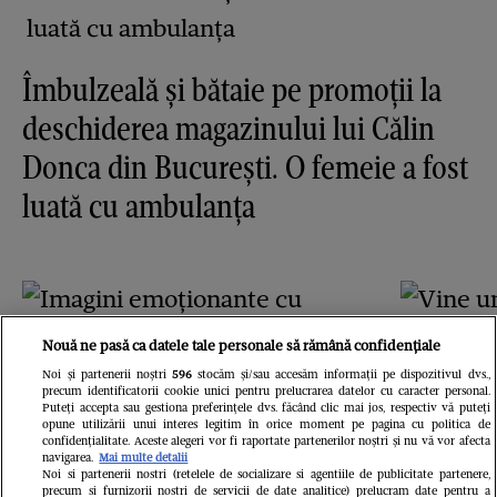
Îmbulzeală și bătaie pe promoții la
deschiderea magazinului lui Călin
Donca din București. O femeie a fost
luată cu ambulanța
Nouă ne pasă ca datele tale personale să rămână confidențiale
Noi și partenerii noștri
596
stocăm și/sau accesăm informații pe dispozitivul dvs.,
precum identificatorii cookie unici pentru prelucrarea datelor cu caracter personal.
Puteți accepta sau gestiona preferințele dvs. făcând clic mai jos, respectiv vă puteți
opune utilizării unui interes legitim în orice moment pe pagina cu politica de
confidențialitate. Aceste alegeri vor fi raportate partenerilor noștri și nu vă vor afecta
navigarea.
Mai multe detalii
Vine un
Noi si partenerii nostri (retelele de socializare si agentiile de publicitate partenere,
precum si furnizorii nostri de servicii de date analitice) prelucram date pentru a