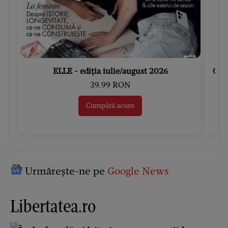
ELLE - ediția iulie/august 2026
Gard
39.99 RON
Cumpără acum
Urmărește-ne pe
Google News
Libertatea.ro