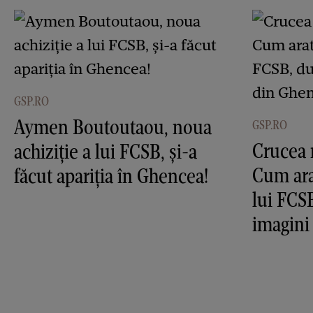
GSP.RO
Aymen Boutoutaou, noua
GSP.RO
Crucea 
achiziție a lui FCSB, și-a
Cum ara
făcut apariția în Ghencea!
lui FCS
imagini