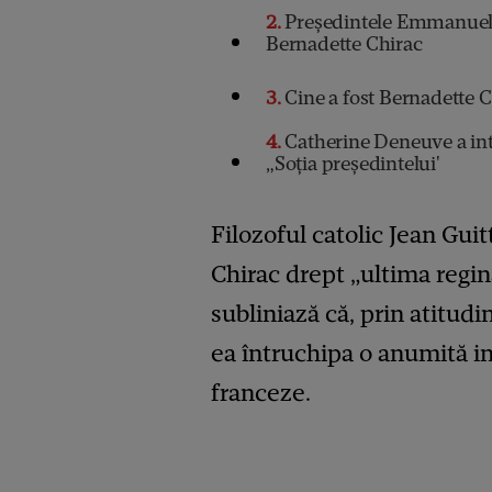
2
Președintele Emmanuel 
Bernadette Chirac
3
Cine a fost Bernadette C
4
Catherine Deneuve a int
„Soția președintelui'
Filozoful catolic Jean Gui
Chirac drept „ultima regin
subliniază că, prin atitud
ea întruchipa o anumită im
franceze.