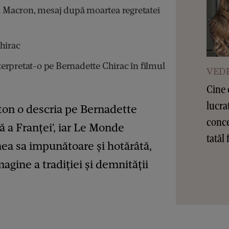
Macron, mesaj după moartea regretatei
hirac
erpretat-o pe Bernadette Chirac în filmul
VEDE
Cine 
lucra
tton o descria pe Bernadette
conce
ă a Franței', iar Le Monde
tatăl 
inea sa impunătoare și hotărâtă,
agine a tradiției și demnității