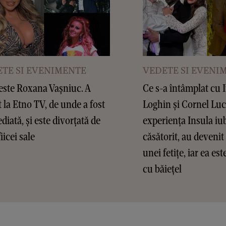
TE SI EVENIMENTE
VEDETE SI EVENI
este Roxana Vașniuc. A
Ce s-a întâmplat cu 
t la Etno TV, de unde a fost
Loghin și Cornel Lu
diată, și este divorțată de
experiența Insula iub
fiicei sale
căsătorit, au devenit 
unei fetițe, iar ea es
cu băiețel