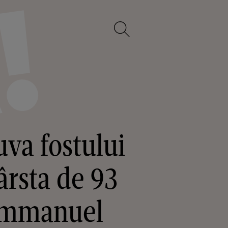
va fostului
ârsta de 93
 Emmanuel