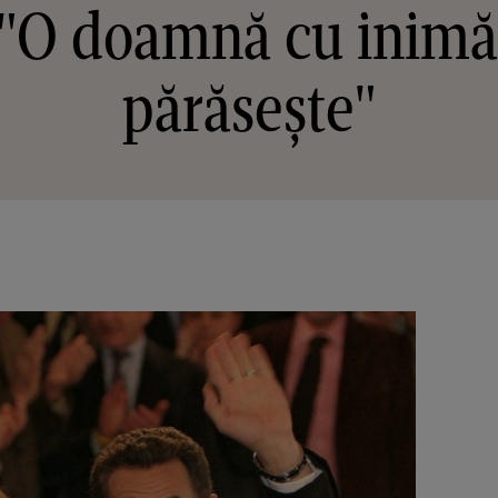
 "O doamnă cu inimă
părăsește"