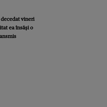
 decedat vineri
tat ea însăși o
ransmis