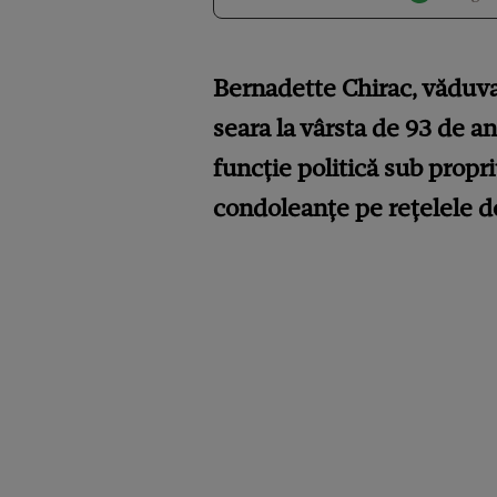
Bernadette Chirac, văduva
seara la vârsta de 93 de an
funcție politică sub pro
condoleanțe pe rețelele de