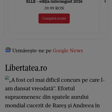
ELLE - ediția iulie/august 2026
Gard
39.99 RON
Cumpără acum
Urmărește-ne pe
Google News
Libertatea.ro