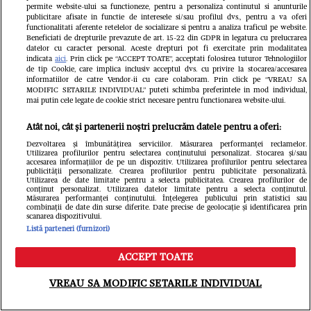
permite website-ului sa functioneze, pentru a personaliza continutul si anunturile
cunoaște fr
publicitare afisate in functie de interesele si/sau profilul dvs., pentru a va oferi
functionalitati aferente retelelor de socializare si pentru a analiza traficul pe website.
Beneficiati de drepturile prevazute de art. 15-22 din GDPR in legatura cu prelucrarea
datelor cu caracter personal. Aceste drepturi pot fi exercitate prin modalitatea
indicata
aici
. Prin click pe “ACCEPT TOATE”, acceptati folosirea tuturor Tehnologiilor
de tip Cookie, care implica inclusiv acceptul dvs. cu privire la stocarea/accesarea
informatiilor de catre Vendor-ii cu care colaboram. Prin click pe “VREAU SA
MODIFIC SETARILE INDIVIDUAL” puteti schimba preferintele in mod individual,
mai putin cele legate de cookie strict necesare pentru functionarea website-ului.
Atât noi, cât și partenerii noștri prelucrăm datele pentru a oferi:
Dezvoltarea și îmbunătățirea serviciilor. Măsurarea performanței reclamelor.
Utilizarea profilurilor pentru selectarea conținutului personalizat. Stocarea și/sau
accesarea informațiilor de pe un dispozitiv. Utilizarea profilurilor pentru selectarea
publicității personalizate. Crearea profilurilor pentru publicitate personalizată.
Utilizarea de date limitate pentru a selecta publicitatea. Crearea profilurilor de
conținut personalizat. Utilizarea datelor limitate pentru a selecta conținutul.
Măsurarea performanței conținutului. Înțelegerea publicului prin statistici sau
combinații de date din surse diferite. Date precise de geolocație și identificarea prin
scanarea dispozitivului.
Listă parteneri (furnizori)
ACCEPT TOATE
Meniu
Caută
VREAU SA MODIFIC SETARILE INDIVIDUAL