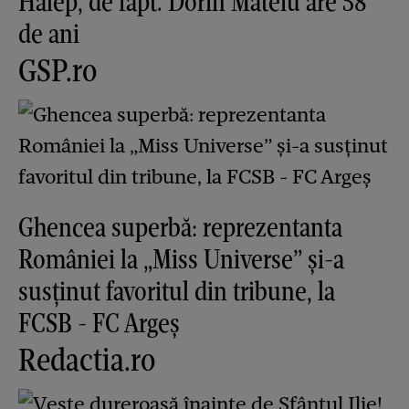
Halep, de fapt. Dorin Mateiu are 58
de ani
GSP.ro
Ghencea superbă: reprezentanta
României la „Miss Universe” și-a
susținut favoritul din tribune, la
FCSB - FC Argeș
Redactia.ro