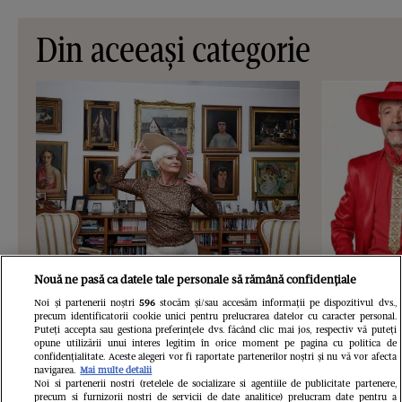
Din aceeași categorie
VEDETE SI EVENIMENTE
VEDETE S
Nouă ne pasă ca datele tale personale să rămână confidențiale
Noi și partenerii noștri
596
stocăm și/sau accesăm informații pe dispozitivul dvs.,
Cum arată vila de 2,5 milioane de
Cine este ș
precum identificatorii cookie unici pentru prelucrarea datelor cu caracter personal.
Puteți accepta sau gestiona preferințele dvs. făcând clic mai jos, respectiv vă puteți
euro a Monicăi Tatoiu: „Miezul casei
Gheorghe Vi
opune utilizării unui interes legitim în orice moment pe pagina cu politica de
confidențialitate. Aceste alegeri vor fi raportate partenerilor noștri și nu vă vor afecta
trebuie să fie o legătură între trecut,
până la 50 
navigarea.
Mai multe detalii
Noi si partenerii nostri (retelele de socializare si agentiile de publicitate partenere,
prezent și viitor”
familia me
precum si furnizorii nostri de servicii de date analitice) prelucram date pentru a