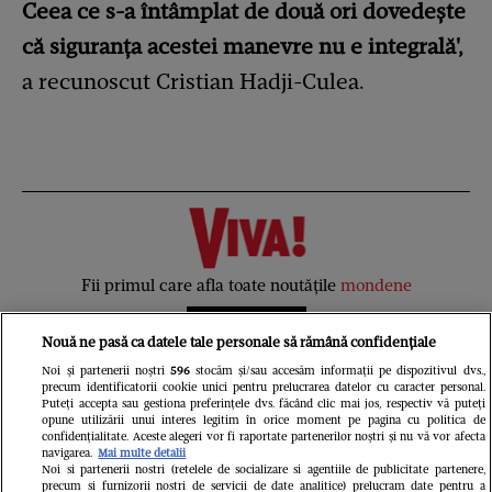
Ceea ce s-a întâmplat de două ori dovedește
că siguranța acestei manevre nu e integrală',
a recunoscut Cristian Hadji-Culea.
Fii primul care afla toate noutățile
mondene
Newsletter
Nouă ne pasă ca datele tale personale să rămână confidențiale
Noi și partenerii noștri
596
stocăm și/sau accesăm informații pe dispozitivul dvs.,
precum identificatorii cookie unici pentru prelucrarea datelor cu caracter personal.
Cel mai nou VIDEO
Puteți accepta sau gestiona preferințele dvs. făcând clic mai jos, respectiv vă puteți
opune utilizării unui interes legitim în orice moment pe pagina cu politica de
confidențialitate. Aceste alegeri vor fi raportate partenerilor noștri și nu vă vor afecta
navigarea.
Mai multe detalii
Noi si partenerii nostri (retelele de socializare si agentiile de publicitate partenere,
precum si furnizorii nostri de servicii de date analitice) prelucram date pentru a