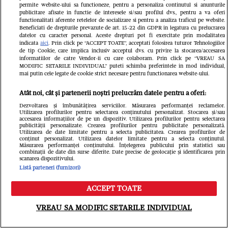
permite website-ului sa functioneze, pentru a personaliza continutul si anunturile
publicitare afisate in functie de interesele si/sau profilul dvs., pentru a va oferi
functionalitati aferente retelelor de socializare si pentru a analiza traficul pe website.
Beneficiati de drepturile prevazute de art. 15-22 din GDPR in legatura cu prelucrarea
datelor cu caracter personal. Aceste drepturi pot fi exercitate prin modalitatea
indicata
aici
. Prin click pe “ACCEPT TOATE”, acceptati folosirea tuturor Tehnologiilor
de tip Cookie, care implica inclusiv acceptul dvs. cu privire la stocarea/accesarea
informatiilor de catre Vendor-ii cu care colaboram. Prin click pe “VREAU SA
MODIFIC SETARILE INDIVIDUAL” puteti schimba preferintele in mod individual,
mai putin cele legate de cookie strict necesare pentru functionarea website-ului.
Atât noi, cât și partenerii noștri prelucrăm datele pentru a oferi:
Dezvoltarea și îmbunătățirea serviciilor. Măsurarea performanței reclamelor.
Utilizarea profilurilor pentru selectarea conținutului personalizat. Stocarea și/sau
accesarea informațiilor de pe un dispozitiv. Utilizarea profilurilor pentru selectarea
Cele mai vândute colecții!
publicității personalizate. Crearea profilurilor pentru publicitate personalizată.
Utilizarea de date limitate pentru a selecta publicitatea. Crearea profilurilor de
conținut personalizat. Utilizarea datelor limitate pentru a selecta conținutul.
Măsurarea performanței conținutului. Înțelegerea publicului prin statistici sau
combinații de date din surse diferite. Date precise de geolocație și identificarea prin
scanarea dispozitivului.
Listă parteneri (furnizori)
ACCEPT TOATE
Meniu
Caută
VREAU SA MODIFIC SETARILE INDIVIDUAL