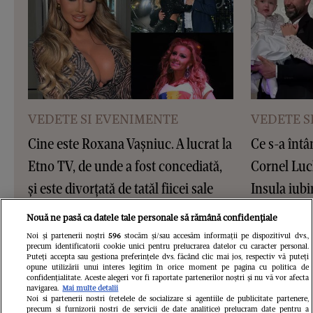
VEDETE SI EVENIMENTE
VEDETE S
Cine este Roxana Vașniuc. A lucrat la
Ce s-a întâ
Etno TV, de unde a fost concediată,
Cornel Luc
și este divorțată de tatăl fiicei sale
Insula iubir
devenit pări
Nouă ne pasă ca datele tale personale să rămână confidențiale
este însărc
Noi și partenerii noștri
596
stocăm și/sau accesăm informații pe dispozitivul dvs.,
precum identificatorii cookie unici pentru prelucrarea datelor cu caracter personal.
Puteți accepta sau gestiona preferințele dvs. făcând clic mai jos, respectiv vă puteți
opune utilizării unui interes legitim în orice moment pe pagina cu politica de
confidențialitate. Aceste alegeri vor fi raportate partenerilor noștri și nu vă vor afecta
navigarea.
Mai multe detalii
Noi si partenerii nostri (retelele de socializare si agentiile de publicitate partenere,
precum si furnizorii nostri de servicii de date analitice) prelucram date pentru a