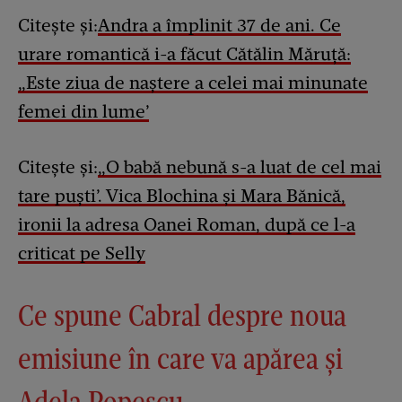
Citește și:
Andra a împlinit 37 de ani. Ce
urare romantică i-a făcut Cătălin Măruță:
„Este ziua de naștere a celei mai minunate
femei din lume’
Citește și:
„O babă nebună s-a luat de cel mai
tare puști’. Vica Blochina și Mara Bănică,
ironii la adresa Oanei Roman, după ce l-a
criticat pe Selly
Ce spune Cabral despre noua
emisiune în care va apărea și
Adela Popescu