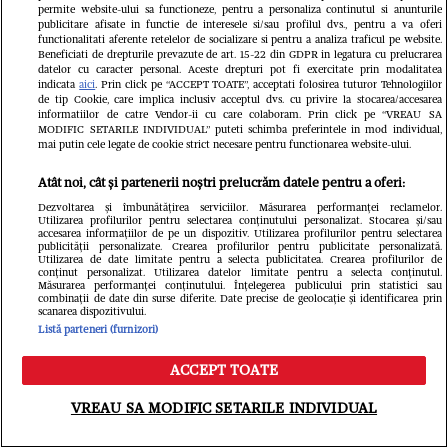
permite website-ului sa functioneze, pentru a personaliza continutul si anunturile
publicitare afisate in functie de interesele si/sau profilul dvs., pentru a va oferi
functionalitati aferente retelelor de socializare si pentru a analiza traficul pe website.
Beneficiati de drepturile prevazute de art. 15-22 din GDPR in legatura cu prelucrarea
datelor cu caracter personal. Aceste drepturi pot fi exercitate prin modalitatea
indicata
aici
. Prin click pe “ACCEPT TOATE”, acceptati folosirea tuturor Tehnologiilor
de tip Cookie, care implica inclusiv acceptul dvs. cu privire la stocarea/accesarea
informatiilor de catre Vendor-ii cu care colaboram. Prin click pe “VREAU SA
MODIFIC SETARILE INDIVIDUAL” puteti schimba preferintele in mod individual,
mai putin cele legate de cookie strict necesare pentru functionarea website-ului.
Atât noi, cât și partenerii noștri prelucrăm datele pentru a oferi:
Dezvoltarea și îmbunătățirea serviciilor. Măsurarea performanței reclamelor.
Utilizarea profilurilor pentru selectarea conținutului personalizat. Stocarea și/sau
accesarea informațiilor de pe un dispozitiv. Utilizarea profilurilor pentru selectarea
publicității personalizate. Crearea profilurilor pentru publicitate personalizată.
Utilizarea de date limitate pentru a selecta publicitatea. Crearea profilurilor de
conținut personalizat. Utilizarea datelor limitate pentru a selecta conținutul.
Măsurarea performanței conținutului. Înțelegerea publicului prin statistici sau
combinații de date din surse diferite. Date precise de geolocație și identificarea prin
scanarea dispozitivului.
Listă parteneri (furnizori)
Citește în continuare
ACCEPT TOATE
Meniu
Caută
VREAU SA MODIFIC SETARILE INDIVIDUAL