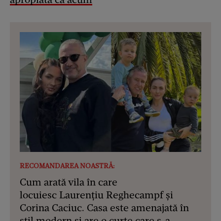
RECOMANDAREA NOASTRĂ:
Cum arată vila în care
locuiesc Laurențiu Reghecampf și
Corina Caciuc. Casa este amenajată în
stil modern și are o curte care s-a