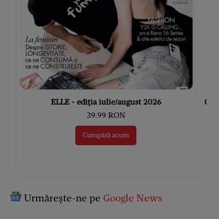
ELLE - ediția iulie/august 2026
Gard
39.99 RON
Cumpără acum
Urmărește-ne pe
Google News