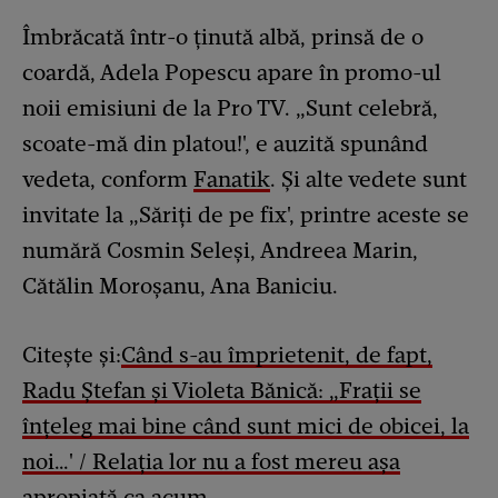
Îmbrăcată într-o ținută albă, prinsă de o
coardă, Adela Popescu apare în promo-ul
noii emisiuni de la Pro TV. „Sunt celebră,
scoate-mă din platou!', e auzită spunând
vedeta, conform
Fanatik
. Și alte vedete sunt
invitate la „Săriți de pe fix', printre aceste se
numără Cosmin Seleși, Andreea Marin,
Cătălin Moroșanu, Ana Baniciu.
Citește și:
Când s-au împrietenit, de fapt,
Radu Ștefan și Violeta Bănică: „Frații se
înțeleg mai bine când sunt mici de obicei, la
noi…' / Relația lor nu a fost mereu așa
apropiată ca acum