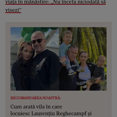
viața în mănăstire: „Nu înceta niciodată să
visezi”
RECOMANDAREA NOASTRĂ:
Cum arată vila în care
locuiesc Laurențiu Reghecampf și