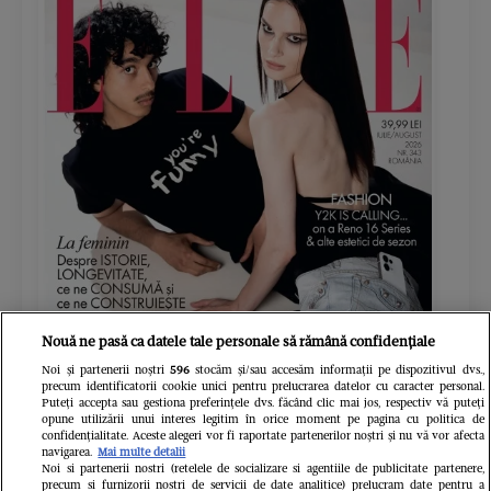
Nouă ne pasă ca datele tale personale să rămână confidențiale
Noi și partenerii noștri
596
stocăm și/sau accesăm informații pe dispozitivul dvs.,
ELLE - ediția iulie/august 2026
Gard
precum identificatorii cookie unici pentru prelucrarea datelor cu caracter personal.
Puteți accepta sau gestiona preferințele dvs. făcând clic mai jos, respectiv vă puteți
39.99 RON
opune utilizării unui interes legitim în orice moment pe pagina cu politica de
confidențialitate. Aceste alegeri vor fi raportate partenerilor noștri și nu vă vor afecta
navigarea.
Mai multe detalii
Cumpără acum
Noi si partenerii nostri (retelele de socializare si agentiile de publicitate partenere,
precum si furnizorii nostri de servicii de date analitice) prelucram date pentru a