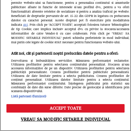
permite website-ului sa functioneze, pentru a personaliza continutul si anunturile
publicitare afisate in functie de interesele si/sau profilul dvs., pentru a va oferi
functionalitati aferente retelelor de socializare si pentru a analiza traficul pe website.
Beneficiati de drepturile prevazute de art. 15-22 din GDPR in legatura cu prelucrarea
datelor cu caracter personal. Aceste drepturi pot fi exercitate prin modalitatea
indicata
aici
. Prin click pe “ACCEPT TOATE”, acceptati folosirea tuturor Tehnologiilor
Urmărește-ne pe
Google News
de tip Cookie, care implica inclusiv acceptul dvs. cu privire la stocarea/accesarea
informatiilor de catre Vendor-ii cu care colaboram. Prin click pe “VREAU SA
MODIFIC SETARILE INDIVIDUAL” puteti schimba preferintele in mod individual,
mai putin cele legate de cookie strict necesare pentru functionarea website-ului.
Libertatea.ro
Atât noi, cât și partenerii noștri prelucrăm datele pentru a oferi:
Dezvoltarea și îmbunătățirea serviciilor. Măsurarea performanței reclamelor.
Utilizarea profilurilor pentru selectarea conținutului personalizat. Stocarea și/sau
accesarea informațiilor de pe un dispozitiv. Utilizarea profilurilor pentru selectarea
publicității personalizate. Crearea profilurilor pentru publicitate personalizată.
Utilizarea de date limitate pentru a selecta publicitatea. Crearea profilurilor de
conținut personalizat. Utilizarea datelor limitate pentru a selecta conținutul.
Măsurarea performanței conținutului. Înțelegerea publicului prin statistici sau
combinații de date din surse diferite. Date precise de geolocație și identificarea prin
scanarea dispozitivului.
Listă parteneri (furnizori)
Îmbulzeală și bătaie pe promoții la
ACCEPT TOATE
Meniu
Caută
deschiderea magazinului lui Călin
VREAU SA MODIFIC SETARILE INDIVIDUAL
Donca din București. O femeie a fost