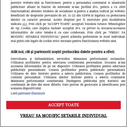
FCSB - FC Argeș
permite website-ului sa functioneze, pentru a personaliza continutul si anunturile
publicitare afisate in functie de interesele si/sau profilul dvs., pentru a va oferi
Redactia.ro
functionalitati aferente retelelor de socializare si pentru a analiza traficul pe website.
Beneficiati de drepturile prevazute de art. 15-22 din GDPR in legatura cu prelucrarea
datelor cu caracter personal. Aceste drepturi pot fi exercitate prin modalitatea
indicata
aici
. Prin click pe “ACCEPT TOATE”, acceptati folosirea tuturor Tehnologiilor
de tip Cookie, care implica inclusiv acceptul dvs. cu privire la stocarea/accesarea
informatiilor de catre Vendor-ii cu care colaboram. Prin click pe “VREAU SA
MODIFIC SETARILE INDIVIDUAL” puteti schimba preferintele in mod individual,
mai putin cele legate de cookie strict necesare pentru functionarea website-ului.
Atât noi, cât și partenerii noștri prelucrăm datele pentru a oferi:
Dezvoltarea și îmbunătățirea serviciilor. Măsurarea performanței reclamelor.
Cum a fost Denise Rifai înșelată de
Utilizarea profilurilor pentru selectarea conținutului personalizat. Stocarea și/sau
accesarea informațiilor de pe un dispozitiv. Utilizarea profilurilor pentru selectarea
publicității personalizate. Crearea profilurilor pentru publicitate personalizată.
fostul iubit? Prezentatoarea a făcut
Utilizarea de date limitate pentru a selecta publicitatea. Crearea profilurilor de
conținut personalizat. Utilizarea datelor limitate pentru a selecta conținutul.
dezvăluirea în direct, la TV
Măsurarea performanței conținutului. Înțelegerea publicului prin statistici sau
combinații de date din surse diferite. Date precise de geolocație și identificarea prin
scanarea dispozitivului.
Libertatea.ro
Listă parteneri (furnizori)
ACCEPT TOATE
Meniu
Caută
VREAU SA MODIFIC SETARILE INDIVIDUAL