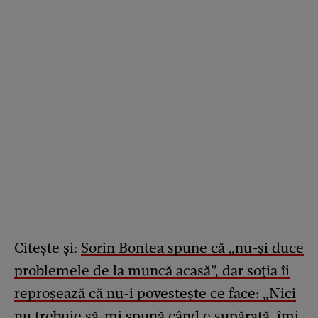
Citește și:
Sorin Bontea spune că „nu-și duce
problemele de la muncă acasă”, dar soția îi
reproșează că nu-i povestește ce face: „Nici
nu trebuie să-mi spună când e supărată, îmi