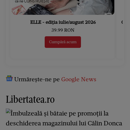
ELLE - ediția iulie/august 2026
Gard
39.99 RON
Cumpără acum
Urmărește-ne pe
Google News
Libertatea.ro