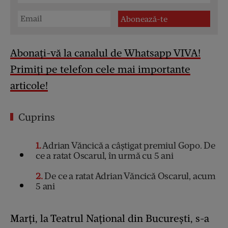
Abonați-vă la canalul de Whatsapp VIVA!
Primiți pe telefon cele mai importante
articole!
Cuprins
1
Adrian Văncică a câștigat premiul Gopo. De
ce a ratat Oscarul, în urmă cu 5 ani
2
De ce a ratat Adrian Văncică Oscarul, acum
5 ani
Marți, la Teatrul Național din București, s-a