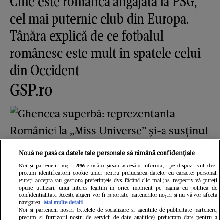
Cine este românca angajată la PSG,
cel mai puternic club din Europa.
Tânăra explică de ce fotbalul
românesc este mult în spatele celui
din Occident
GSP.ro
Nouă ne pasă ca datele tale personale să rămână confidențiale
Noi și partenerii noștri
596
stocăm și/sau accesăm informații pe dispozitivul dvs.,
Ghencea superbă: reprezentanta
precum identificatorii cookie unici pentru prelucrarea datelor cu caracter personal.
Puteți accepta sau gestiona preferințele dvs. făcând clic mai jos, respectiv vă puteți
României la „Miss Universe” și-a
opune utilizării unui interes legitim în orice moment pe pagina cu politica de
confidențialitate. Aceste alegeri vor fi raportate partenerilor noștri și nu vă vor afecta
navigarea.
Mai multe detalii
susținut favoritul din tribune, la
Noi si partenerii nostri (retelele de socializare si agentiile de publicitate partenere,
precum si furnizorii nostri de servicii de date analitice) prelucram date pentru a