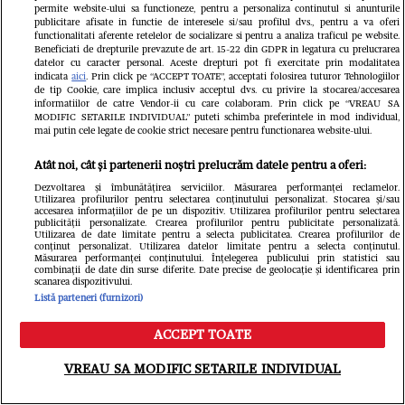
TV Mania
permite website-ului sa functioneze, pentru a personaliza continutul si anunturile
publicitare afisate in functie de interesele si/sau profilul dvs., pentru a va oferi
functionalitati aferente retelelor de socializare si pentru a analiza traficul pe website.
Beneficiati de drepturile prevazute de art. 15-22 din GDPR in legatura cu prelucrarea
datelor cu caracter personal. Aceste drepturi pot fi exercitate prin modalitatea
indicata
aici
. Prin click pe “ACCEPT TOATE”, acceptati folosirea tuturor Tehnologiilor
de tip Cookie, care implica inclusiv acceptul dvs. cu privire la stocarea/accesarea
informatiilor de catre Vendor-ii cu care colaboram. Prin click pe “VREAU SA
MODIFIC SETARILE INDIVIDUAL” puteti schimba preferintele in mod individual,
mai putin cele legate de cookie strict necesare pentru functionarea website-ului.
Atât noi, cât și partenerii noștri prelucrăm datele pentru a oferi:
Dezvoltarea și îmbunătățirea serviciilor. Măsurarea performanței reclamelor.
Utilizarea profilurilor pentru selectarea conținutului personalizat. Stocarea și/sau
accesarea informațiilor de pe un dispozitiv. Utilizarea profilurilor pentru selectarea
„Paradisul” secret al Mihaelei
publicității personalizate. Crearea profilurilor pentru publicitate personalizată.
Utilizarea de date limitate pentru a selecta publicitatea. Crearea profilurilor de
conținut personalizat. Utilizarea datelor limitate pentru a selecta conținutul.
Rădulescu. Vedeta a publicat
Măsurarea performanței conținutului. Înțelegerea publicului prin statistici sau
combinații de date din surse diferite. Date precise de geolocație și identificarea prin
scanarea dispozitivului.
imaginile de care toți s-au mirat:
Listă parteneri (furnizori)
Cum trăia cu Felix Baumgartner în
ACCEPT TOATE
Monaco
Meniu
Caută
VREAU SA MODIFIC SETARILE INDIVIDUAL