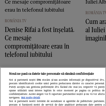
ROMÂNIA T
Cum ara
ROMÂNIA TV
Denise Rifai a fost înşelată.
al Iulie
Ce mesaje
imagini
compromiţătoare erau în
telefonul iubitului
Nouă ne pasă ca datele tale personale să rămână confidențiale
Noi și partenerii noștri
596
stocăm și/sau accesăm informații pe dispozitivul dvs.,
precum identificatorii cookie unici pentru prelucrarea datelor cu caracter personal.
Puteți accepta sau gestiona preferințele dvs. făcând clic mai jos, respectiv vă puteți
opune utilizării unui interes legitim în orice moment pe pagina cu politica de
confidențialitate. Aceste alegeri vor fi raportate partenerilor noștri și nu vă vor afecta
navigarea.
Mai multe detalii
Noi si partenerii nostri (retelele de socializare si agentiile de publicitate partenere,
precum si furnizorii nostri de servicii de date analitice) prelucram date pentru a