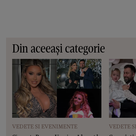
Din aceeași categorie
VEDETE SI EVENIMENTE
VEDETE S