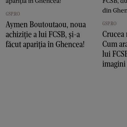
GSP.RO
Aymen Boutoutaou, noua
GSP.RO
Crucea 
achiziție a lui FCSB, și-a
Cum ara
făcut apariția în Ghencea!
lui FCS
imagini