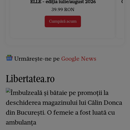
ELLE - ediția iulie/august 2026
Gard
39.99 RON
Cumpără acum
Urmărește-ne pe
Google News
Libertatea.ro