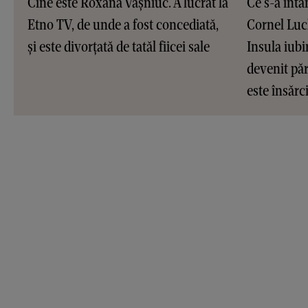
Cine este Roxana Vașniuc. A lucrat la
Ce s-a întâ
Etno TV, de unde a fost concediată,
Cornel Luc
și este divorțată de tatăl fiicei sale
Insula iubir
devenit pări
este însărc