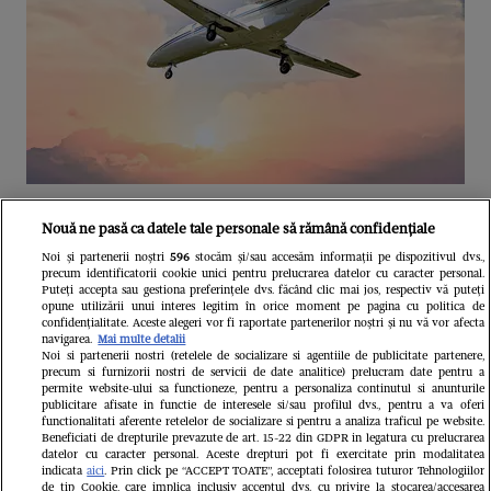
Unul dintre cele mai folosite
Nouă ne pasă ca datele tale personale să rămână confidențiale
aeroporturi din Europa își închide
Noi și partenerii noștri
596
stocăm și/sau accesăm informații pe dispozitivul dvs.,
precum identificatorii cookie unici pentru prelucrarea datelor cu caracter personal.
complet porțile timp de trei luni.
Puteți accepta sau gestiona preferințele dvs. făcând clic mai jos, respectiv vă puteți
opune utilizării unui interes legitim în orice moment pe pagina cu politica de
Milioane de pasageri, afectați
confidențialitate. Aceste alegeri vor fi raportate partenerilor noștri și nu vă vor afecta
navigarea.
Mai multe detalii
Noi si partenerii nostri (retelele de socializare si agentiile de publicitate partenere,
precum si furnizorii nostri de servicii de date analitice) prelucram date pentru a
permite website-ului sa functioneze, pentru a personaliza continutul si anunturile
publicitare afisate in functie de interesele si/sau profilul dvs., pentru a va oferi
functionalitati aferente retelelor de socializare si pentru a analiza traficul pe website.
Beneficiati de drepturile prevazute de art. 15-22 din GDPR in legatura cu prelucrarea
datelor cu caracter personal. Aceste drepturi pot fi exercitate prin modalitatea
indicata
aici
. Prin click pe “ACCEPT TOATE”, acceptati folosirea tuturor Tehnologiilor
de tip Cookie, care implica inclusiv acceptul dvs. cu privire la stocarea/accesarea