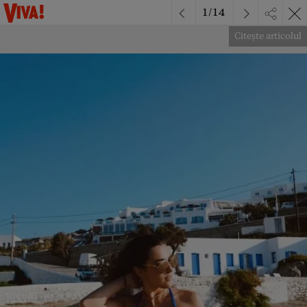
1
/
14
Citește articolul