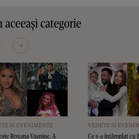
 aceeași categorie
TE SI EVENIMENTE
VEDETE SI EVENI
este Roxana Vașniuc. A
Ce s-a întâmplat cu 