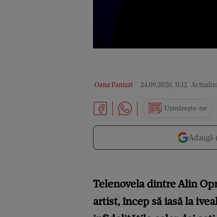
Oana Pantazi
24.09.2020, 11:12
.
Actualiza
Urmărește-ne
Adaugă-n
Telenovela dintre Alin Opr
artist, încep să iasă la ive