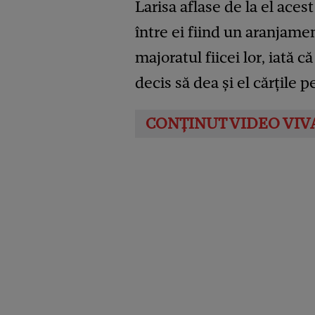
Larisa aflase de la el aces
între ei fiind un aranjamen
majoratul fiicei lor, iată c
decis să dea și el cărțile pe