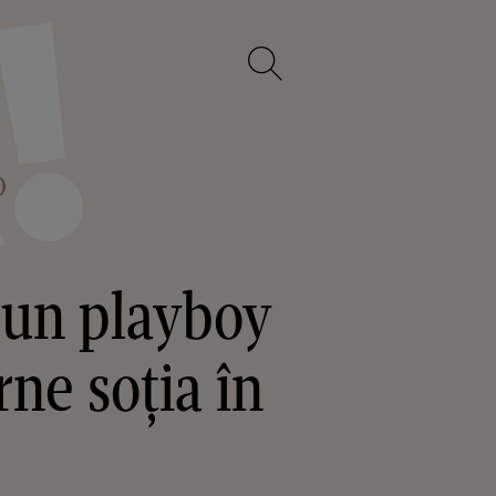
O
u un playboy
rne soția în