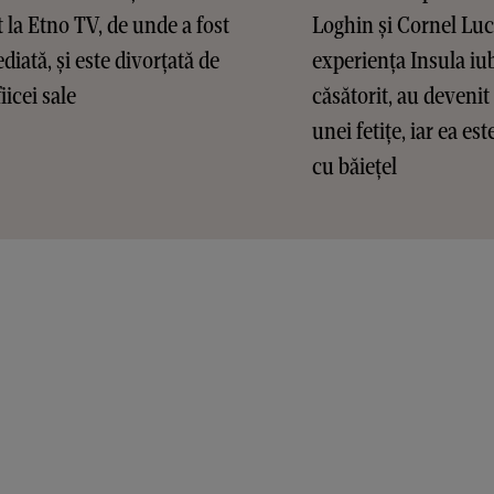
t la Etno TV, de unde a fost
Loghin și Cornel Lu
diată, și este divorțată de
experiența Insula iub
fiicei sale
căsătorit, au devenit 
unei fetițe, iar ea es
cu băiețel