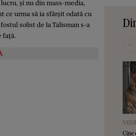
t lucru, și nu din mass-media,
t ce urma să ia sfârșit odată cu
Din
ă fostul solist de la Talisman s-a
 față.
VEDE
Cine 