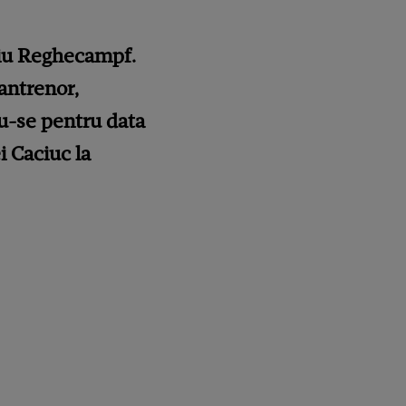
țiu Reghecampf.
 antrenor,
du-se pentru data
i Caciuc la