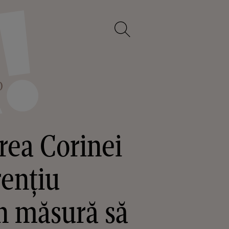
O
rea Corinei
rențiu
n măsură să