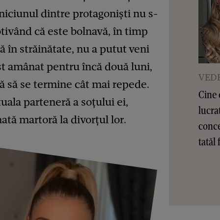
iciunul dintre protagoniști nu s-
tivând că este bolnavă, în timp
ă în străinătate, nu a putut veni
st amânat pentru încă două luni,
VEDE
 să se termine cât mai repede.
Cine 
uala parteneră a soțului ei,
lucra
ată martoră la divorțul lor.
conce
tatăl 