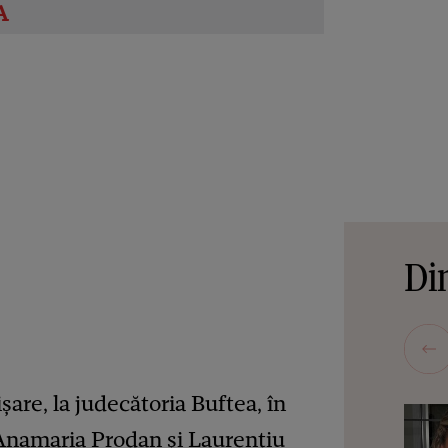
Din
ișare, la judecătoria Buftea, în
 Anamaria Prodan și Laurențiu