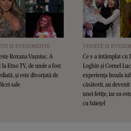
TE SI EVENIMENTE
VEDETE SI EVENI
este Roxana Vașniuc. A
Ce s-a întâmplat cu 
t la Etno TV, de unde a fost
Loghin și Cornel Lu
diată, și este divorțată de
experiența Insula iub
fiicei sale
căsătorit, au devenit 
unei fetițe, iar ea es
cu băiețel