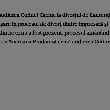
udierea Corinei Caciuc la divorțul de Lauren
ișare în procesul de divorț dintre impresară și
l dintre ei nu a fost prezent, procesul amânân
decis Anamaria Prodan să ceară audierea Corine