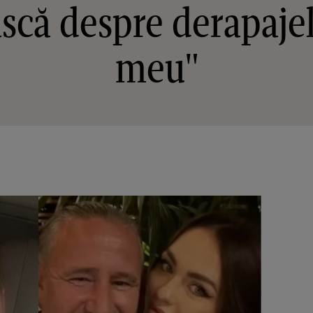
scă despre derapajel
meu"