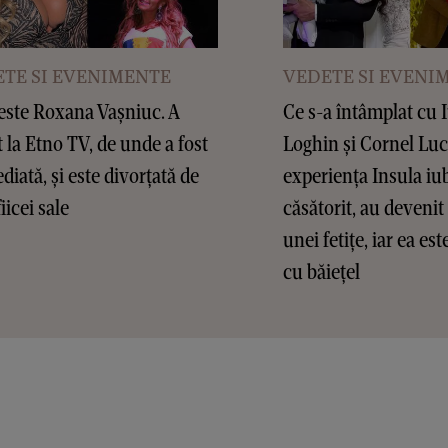
TE SI EVENIMENTE
VEDETE SI EVENI
este Roxana Vașniuc. A
Ce s-a întâmplat cu 
t la Etno TV, de unde a fost
Loghin și Cornel Lu
diată, și este divorțată de
experiența Insula iub
fiicei sale
căsătorit, au devenit 
unei fetițe, iar ea es
cu băiețel