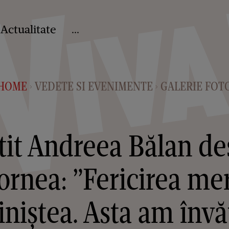
Actualitate
...
HOME
VEDETE SI EVENIMENTE
GALERIE FOT
>
>
tit Andreea Bălan des
ornea: ”Fericirea m
iniștea. Asta am învă