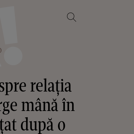
O
pre relația
erge mână în
țat după o