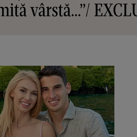
ită vârstă...”/ EXC