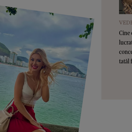
VEDE
Cine 
lucra
conce
tatăl 