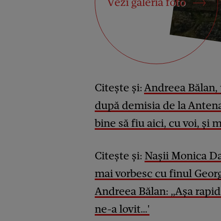
Vezi galeria foto
Citește și:
Andreea Bălan, 
după demisia de la Antena 
bine să fiu aici, cu voi, și
Citește și:
Nașii Monica Da
mai vorbesc cu finul Geor
Andreea Bălan: „Așa rapid a
ne-a lovit…'