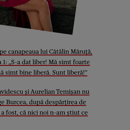
pe canapeaua lui Cătălin Măruță,
1: „S-a dat liber! Mă simt foarte
 mă simt bine liberă. Sunt liberă!”
videscu și Aurelian Temișan nu
ge Burcea, după despărțirea de
 fost, că nici noi n-am știut ce