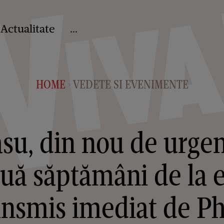
Actualitate
...
HOME
VEDETE SI EVENIMENTE
>
u, din nou de urgenț
ouă săptămâni de la 
ansmis imediat de Phi