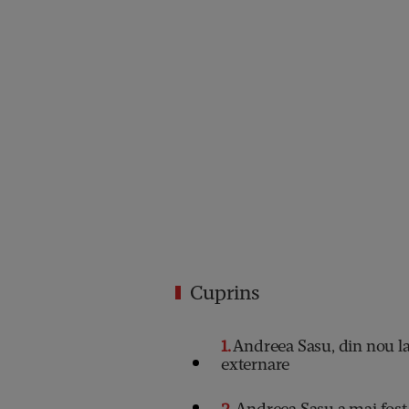
Cuprins
1
Andreea Sasu, din nou la 
externare
2
Andreea Sasu a mai fost 