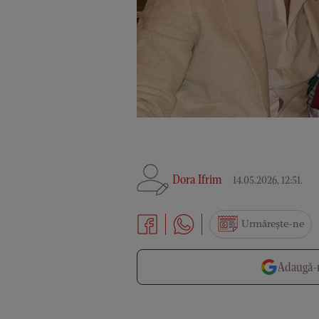
Dora Ifrim
14.05.2026, 12:51
.
Urmărește-ne
Adaugă-n