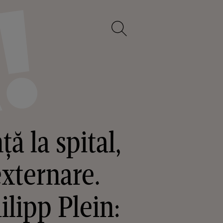
ă la spital,
externare.
lipp Plein: