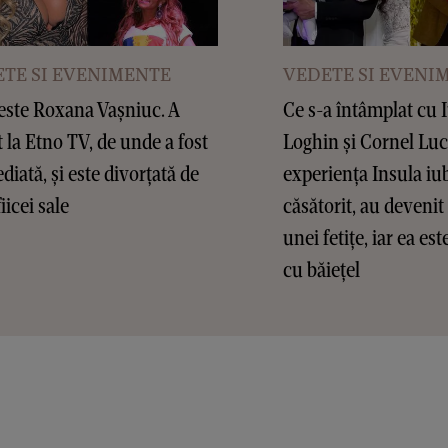
TE SI EVENIMENTE
VEDETE SI EVENI
este Roxana Vașniuc. A
Ce s-a întâmplat cu 
t la Etno TV, de unde a fost
Loghin și Cornel Lu
diată, și este divorțată de
experiența Insula iub
fiicei sale
căsătorit, au devenit 
unei fetițe, iar ea es
cu băiețel