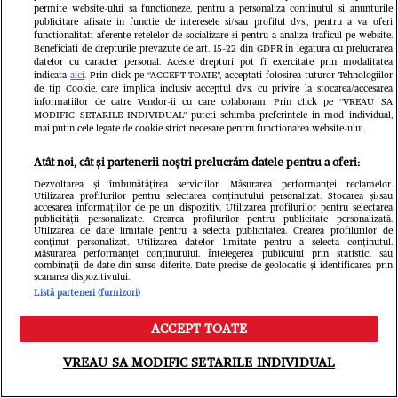
prezent și viitor”
familia me
permite website-ului sa functioneze, pentru a personaliza continutul si anunturile
publicitare afisate in functie de interesele si/sau profilul dvs., pentru a va oferi
functionalitati aferente retelelor de socializare si pentru a analiza traficul pe website.
cunoaște fr
Beneficiati de drepturile prevazute de art. 15-22 din GDPR in legatura cu prelucrarea
datelor cu caracter personal. Aceste drepturi pot fi exercitate prin modalitatea
indicata
aici
. Prin click pe “ACCEPT TOATE”, acceptati folosirea tuturor Tehnologiilor
de tip Cookie, care implica inclusiv acceptul dvs. cu privire la stocarea/accesarea
informatiilor de catre Vendor-ii cu care colaboram. Prin click pe “VREAU SA
MODIFIC SETARILE INDIVIDUAL” puteti schimba preferintele in mod individual,
mai putin cele legate de cookie strict necesare pentru functionarea website-ului.
Atât noi, cât și partenerii noștri prelucrăm datele pentru a oferi:
Dezvoltarea și îmbunătățirea serviciilor. Măsurarea performanței reclamelor.
Utilizarea profilurilor pentru selectarea conținutului personalizat. Stocarea și/sau
accesarea informațiilor de pe un dispozitiv. Utilizarea profilurilor pentru selectarea
publicității personalizate. Crearea profilurilor pentru publicitate personalizată.
Utilizarea de date limitate pentru a selecta publicitatea. Crearea profilurilor de
conținut personalizat. Utilizarea datelor limitate pentru a selecta conținutul.
Măsurarea performanței conținutului. Înțelegerea publicului prin statistici sau
combinații de date din surse diferite. Date precise de geolocație și identificarea prin
scanarea dispozitivului.
Listă parteneri (furnizori)
ACCEPT TOATE
Meniu
Caută
VREAU SA MODIFIC SETARILE INDIVIDUAL