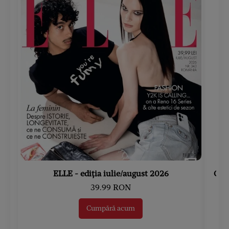
ELLE - ediția iulie/august 2026
Gard
39.99 RON
Cumpără acum