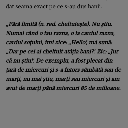
dat seama exact pe ce s-au dus banii.
„Fără limită (n. red. cheltuiește). Nu știu.
Numai când o iau razna, o ia cardul razna,
cardul soțului, îmi zice: „Hello’, mă sună:
„Dar pe cei ai cheltuit atâția bani?’. Zic: „Jur
că nu știu!’. De exemplu, a fost plecat din
țară de miercuri și s-a întors sâmbătă sau de
marți, nu mai știu, marți sau miercuri și am
avut de marți până miercuri 85 de milioane.