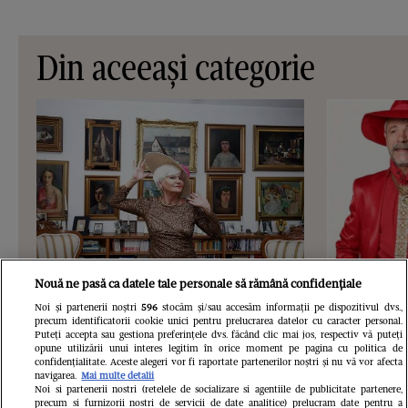
Din aceeași categorie
Nouă ne pasă ca datele tale personale să rămână confidențiale
VEDETE SI EVENIMENTE
VEDETE S
Noi și partenerii noștri
596
stocăm și/sau accesăm informații pe dispozitivul dvs.,
precum identificatorii cookie unici pentru prelucrarea datelor cu caracter personal.
Cum arată vila de 2,5 milioane de
Cine este ș
Puteți accepta sau gestiona preferințele dvs. făcând clic mai jos, respectiv vă puteți
opune utilizării unui interes legitim în orice moment pe pagina cu politica de
euro a Monicăi Tatoiu: „Miezul casei
Gheorghe Vi
confidențialitate. Aceste alegeri vor fi raportate partenerilor noștri și nu vă vor afecta
navigarea.
Mai multe detalii
trebuie să fie o legătură între trecut,
până la 50 
Noi si partenerii nostri (retelele de socializare si agentiile de publicitate partenere,
precum si furnizorii nostri de servicii de date analitice) prelucram date pentru a