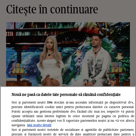
Citește în continuare
Nouă ne pasă ca datele tale personale să rămână confidențiale
Noi și partenerii noștri
596
stocăm și/sau accesăm informații pe dispozitivul dvs.,
precum identificatorii cookie unici pentru prelucrarea datelor cu caracter personal.
Puteți accepta sau gestiona preferințele dvs. făcând clic mai jos, respectiv vă puteți
Ce s-a întâmplat cu Maria Covasa și
opune utilizării unui interes legitim în orice moment pe pagina cu politica de
confidențialitate. Aceste alegeri vor fi raportate partenerilor noștri și nu vă vor afecta
Dani Boy după Insula iubirii. Fosta
navigarea.
Mai multe detalii
Noi si partenerii nostri (retelele de socializare si agentiile de publicitate partenere,
precum si furnizorii nostri de servicii de date analitice) prelucram date pentru a