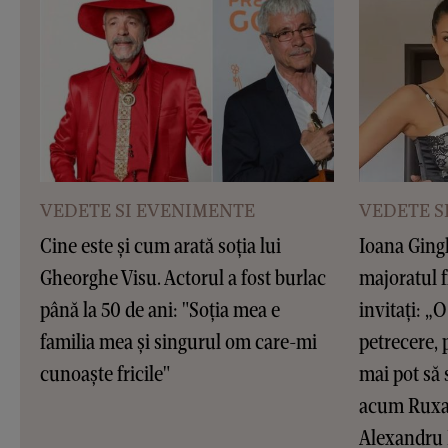
VEDETE SI EVENIMENTE
VEDETE S
Cine este și cum arată soția lui
Ioana Gingh
Gheorghe Visu. Actorul a fost burlac
majoratul f
până la 50 de ani: "Soția mea e
invitați: „O 
familia mea și singurul om care-mi
petrecere, 
cunoaște fricile"
mai pot să 
acum Ruxan
Alexandru