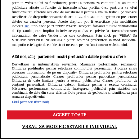
concurentă și-a schimbat radical
permite website-ului sa functioneze, pentru a personaliza continutul si anunturile
publicitare afisate in functie de interesele si/sau profilul dvs., pentru a va oferi
imaginea, iar el se pregătește să se
functionalitati aferente retelelor de socializare si pentru a analiza traficul pe website.
Beneficiati de drepturile prevazute de art. 15-22 din GDPR in legatura cu prelucrarea
căsătorească
datelor cu caracter personal. Aceste drepturi pot fi exercitate prin modalitatea
indicata
aici
. Prin click pe “ACCEPT TOATE”, acceptati folosirea tuturor Tehnologiilor
de tip Cookie, care implica inclusiv acceptul dvs. cu privire la stocarea/accesarea
informatiilor de catre Vendor-ii cu care colaboram. Prin click pe “VREAU SA
MODIFIC SETARILE INDIVIDUAL” puteti schimba preferintele in mod individual,
mai putin cele legate de cookie strict necesare pentru functionarea website-ului.
Atât noi, cât și partenerii noștri prelucrăm datele pentru a oferi:
Dezvoltarea și îmbunătățirea serviciilor. Măsurarea performanței reclamelor.
Utilizarea profilurilor pentru selectarea conținutului personalizat. Stocarea și/sau
accesarea informațiilor de pe un dispozitiv. Utilizarea profilurilor pentru selectarea
publicității personalizate. Crearea profilurilor pentru publicitate personalizată.
Utilizarea de date limitate pentru a selecta publicitatea. Crearea profilurilor de
conținut personalizat. Utilizarea datelor limitate pentru a selecta conținutul.
Măsurarea performanței conținutului. Înțelegerea publicului prin statistici sau
combinații de date din surse diferite. Date precise de geolocație și identificarea prin
scanarea dispozitivului.
Listă parteneri (furnizori)
ACCEPT TOATE
Meniu
Caută
VREAU SA MODIFIC SETARILE INDIVIDUAL
Când începe Asia Express 2026.