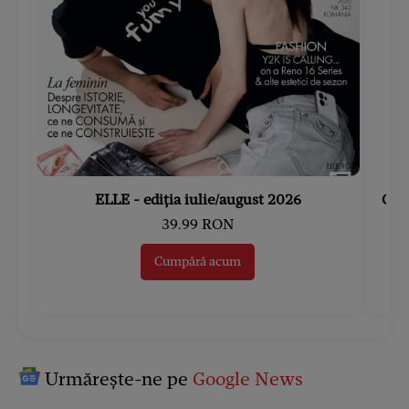
ELLE - ediția iulie/august 2026
Gard
39.99 RON
Cumpără acum
Urmărește-ne pe
Google News