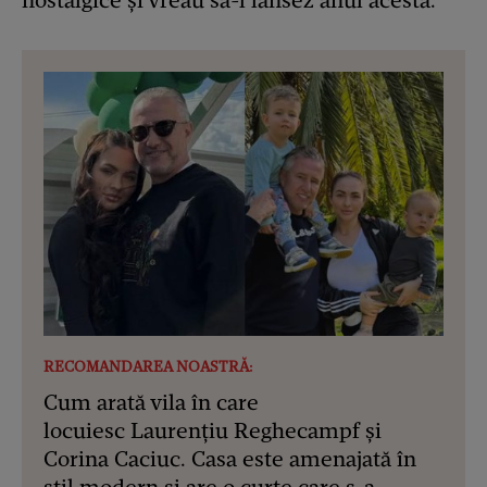
nostalgice și vreau să-l lansez anul acesta.
RECOMANDAREA NOASTRĂ:
Cum arată vila în care
locuiesc Laurențiu Reghecampf și
Corina Caciuc. Casa este amenajată în