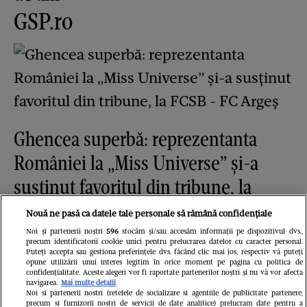
GSP.ro
Ghencea superbă: reprezentanta
României la „Miss Universe” și-a
susținut favoritul din tribune, la
FCSB - FC Argeș
Nouă ne pasă ca datele tale personale să rămână confidențiale
Redactia.ro
Noi și partenerii noștri
596
stocăm și/sau accesăm informații pe dispozitivul dvs.,
precum identificatorii cookie unici pentru prelucrarea datelor cu caracter personal.
Puteți accepta sau gestiona preferințele dvs. făcând clic mai jos, respectiv vă puteți
opune utilizării unui interes legitim în orice moment pe pagina cu politica de
confidențialitate. Aceste alegeri vor fi raportate partenerilor noștri și nu vă vor afecta
navigarea.
Mai multe detalii
Noi si partenerii nostri (retelele de socializare si agentiile de publicitate partenere,
precum si furnizorii nostri de servicii de date analitice) prelucram date pentru a