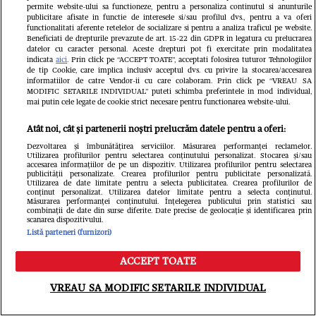
permite website-ului sa functioneze, pentru a personaliza continutul si anunturile
publicitare afisate in functie de interesele si/sau profilul dvs., pentru a va oferi
functionalitati aferente retelelor de socializare si pentru a analiza traficul pe website.
Beneficiati de drepturile prevazute de art. 15-22 din GDPR in legatura cu prelucrarea
Veste dureroasă înainte de Sfântul
datelor cu caracter personal. Aceste drepturi pot fi exercitate prin modalitatea
indicata
aici
. Prin click pe “ACCEPT TOATE”, acceptati folosirea tuturor Tehnologiilor
Ilie! Zodia care descoperă o trădare
de tip Cookie, care implica inclusiv acceptul dvs. cu privire la stocarea/accesarea
informatiilor de catre Vendor-ii cu care colaboram. Prin click pe “VREAU SA
MODIFIC SETARILE INDIVIDUAL” puteti schimba preferintele in mod individual,
uriașă și îi lasă pe toți fără replică
mai putin cele legate de cookie strict necesare pentru functionarea website-ului.
Libertatea.ro
Atât noi, cât și partenerii noștri prelucrăm datele pentru a oferi:
Dezvoltarea și îmbunătățirea serviciilor. Măsurarea performanței reclamelor.
Utilizarea profilurilor pentru selectarea conținutului personalizat. Stocarea și/sau
accesarea informațiilor de pe un dispozitiv. Utilizarea profilurilor pentru selectarea
publicității personalizate. Crearea profilurilor pentru publicitate personalizată.
Utilizarea de date limitate pentru a selecta publicitatea. Crearea profilurilor de
conținut personalizat. Utilizarea datelor limitate pentru a selecta conținutul.
Măsurarea performanței conținutului. Înțelegerea publicului prin statistici sau
combinații de date din surse diferite. Date precise de geolocație și identificarea prin
scanarea dispozitivului.
Listă parteneri (furnizori)
ACCEPT TOATE
Judecătoarea Ionela Tudor, care a
Meniu
Caută
VREAU SA MODIFIC SETARILE INDIVIDUAL
spus „M-a sunat Lia”, se întoarce în