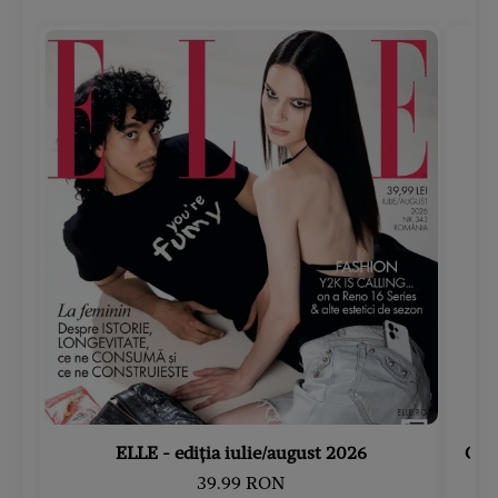
ELLE - ediția iulie/august 2026
Gard
39.99 RON