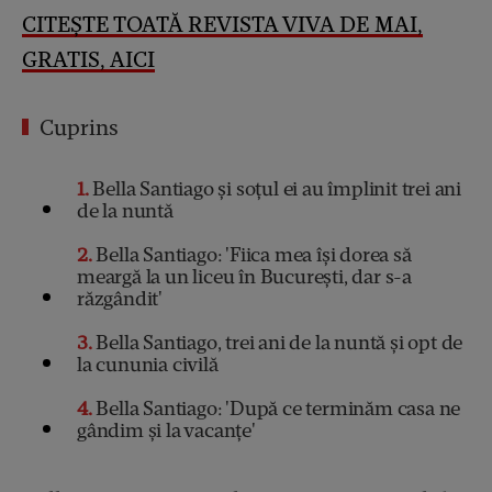
CITEȘTE TOATĂ REVISTA VIVA DE MAI,
GRATIS, AICI
Cuprins
1
Bella Santiago și soțul ei au împlinit trei ani
de la nuntă
2
Bella Santiago: 'Fiica mea își dorea să
meargă la un liceu în București, dar s-a
răzgândit'
3
Bella Santiago, trei ani de la nuntă și opt de
la cununia civilă
4
Bella Santiago: 'După ce terminăm casa ne
gândim și la vacanțe'