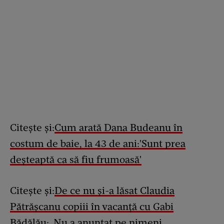
Citește și:
Cum arată Dana Budeanu în
costum de baie, la 43 de ani:'Sunt prea
deșteaptă ca să fiu frumoasă'
Citește și:
De ce nu și-a lăsat Claudia
Pătrășcanu copiii în vacanță cu Gabi
Bădălău:„Nu a anunțat pe nimeni