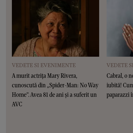
VEDETE SI EVENIMENTE
VEDETE S
A murit actrița Mary Rivera,
Cabral, o n
cunoscută din „Spider-Man: No Way
iubită! Cum
Home”. Avea 81 de ani și a suferit un
paparazzi î
AVC