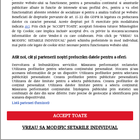
permite website-ului sa functioneze, pentru a personaliza continutul si anunturile
publicitare afisate in functie de interesele si/sau profilul dvs., pentru a va oferi
functionalitati aferente retelelor de socializare si pentru a analiza traficul pe website.
Beneficiati de drepturile prevazute de art. 15-22 din GDPR in legatura cu prelucrarea
datelor cu caracter personal. Aceste drepturi pot fi exercitate prin modalitatea
indicata
aici
. Prin click pe “ACCEPT TOATE”, acceptati folosirea tuturor Tehnologiilor
de tip Cookie, care implica inclusiv acceptul dvs. cu privire la stocarea/accesarea
informatiilor de catre Vendor-ii cu care colaboram. Prin click pe “VREAU SA
MODIFIC SETARILE INDIVIDUAL” puteti schimba preferintele in mod individual,
mai putin cele legate de cookie strict necesare pentru functionarea website-ului.
Atât noi, cât și partenerii noștri prelucrăm datele pentru a oferi:
Dezvoltarea și îmbunătățirea serviciilor. Măsurarea performanței reclamelor.
Utilizarea profilurilor pentru selectarea conținutului personalizat. Stocarea și/sau
accesarea informațiilor de pe un dispozitiv. Utilizarea profilurilor pentru selectarea
publicității personalizate. Crearea profilurilor pentru publicitate personalizată.
Utilizarea de date limitate pentru a selecta publicitatea. Crearea profilurilor de
conținut personalizat. Utilizarea datelor limitate pentru a selecta conținutul.
Măsurarea performanței conținutului. Înțelegerea publicului prin statistici sau
combinații de date din surse diferite. Date precise de geolocație și identificarea prin
scanarea dispozitivului.
Listă parteneri (furnizori)
ACCEPT TOATE
Meniu
Caută
FANATIK.RO
VREAU SA MODIFIC SETARILE INDIVIDUAL
Meteorologii AccuWeather,