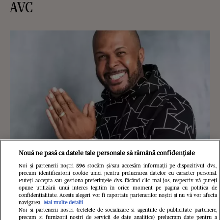
AVC
Nouă ne pasă ca datele tale personale să rămână confidențiale
Noi și partenerii noștri
596
stocăm și/sau accesăm informații pe dispozitivul dvs.,
precum identificatorii cookie unici pentru prelucrarea datelor cu caracter personal.
Cabral, o nouă apariție alături de
Puteți accepta sau gestiona preferințele dvs. făcând clic mai jos, respectiv vă puteți
opune utilizării unui interes legitim în orice moment pe pagina cu politica de
iubită! Cum au fost surprinși de
confidențialitate. Aceste alegeri vor fi raportate partenerilor noștri și nu vă vor afecta
navigarea.
Mai multe detalii
Noi si partenerii nostri (retelele de socializare si agentiile de publicitate partenere,
paparazzi într-un club de fițe
precum si furnizorii nostri de servicii de date analitice) prelucram date pentru a