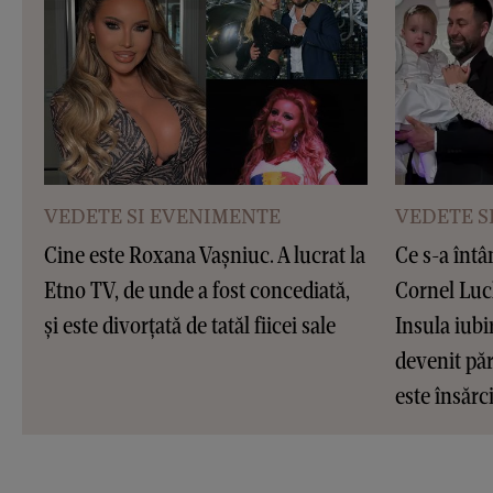
VEDETE SI EVENIMENTE
VEDETE S
Cine este Roxana Vașniuc. A lucrat la
Ce s-a întâ
Etno TV, de unde a fost concediată,
Cornel Luc
și este divorțată de tatăl fiicei sale
Insula iubir
devenit pări
este însărc