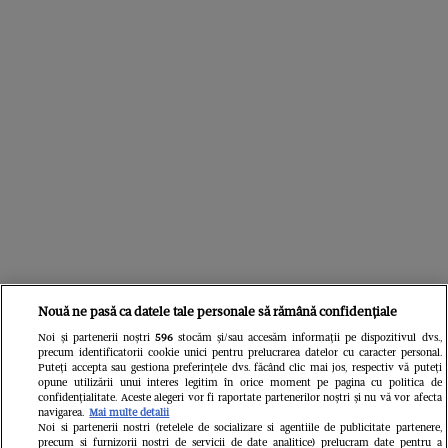
Nouă ne pasă ca datele tale personale să rămână confidențiale
Noi și partenerii noștri
596
stocăm și/sau accesăm informații pe dispozitivul dvs.,
precum identificatorii cookie unici pentru prelucrarea datelor cu caracter personal.
Puteți accepta sau gestiona preferințele dvs. făcând clic mai jos, respectiv vă puteți
Citește în continuare
opune utilizării unui interes legitim în orice moment pe pagina cu politica de
confidențialitate. Aceste alegeri vor fi raportate partenerilor noștri și nu vă vor afecta
navigarea.
Mai multe detalii
Noi si partenerii nostri (retelele de socializare si agentiile de publicitate partenere,
precum si furnizorii nostri de servicii de date analitice) prelucram date pentru a