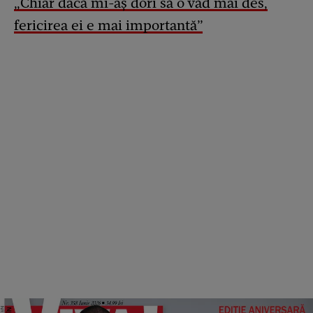
„Chiar dacă mi-aș dori să o văd mai des,
fericirea ei e mai importantă”