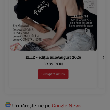
ELLE - ediția iulie/august 2026
Gard
39.99 RON
Cumpără acum
Urmărește-ne pe
Google News