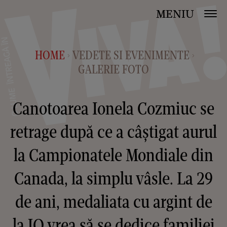
MENIU
HOME
VEDETE SI EVENIMENTE
>
>
GALERIE FOTO
Canotoarea Ionela Cozmiuc se
retrage după ce a câștigat aurul
la Campionatele Mondiale din
Canada, la simplu vâsle. La 29
de ani, medaliata cu argint de
la JO vrea să se dedice familiei