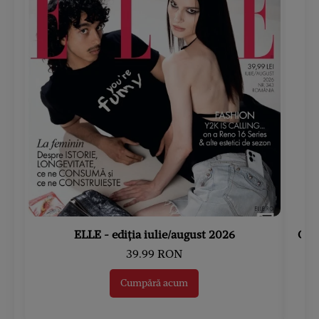
ELLE - ediția iulie/august 2026
Gard
39.99 RON
Cumpără acum