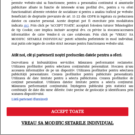
concursuri mondiale de frumusețe:
permite website-ului sa functioneze, pentru a personaliza continutul si anunturile
„Limitele există doar atunci când
publicitare afisate in functie de interesele si/sau profilul dvs., pentru a va oferi
functionalitati aferente retelelor de socializare si pentru a analiza traficul pe website.
Beneficiati de drepturile prevazute de art. 15-22 din GDPR in legatura cu prelucrarea
renunțăm la visurile noastre”
datelor cu caracter personal. Aceste drepturi pot fi exercitate prin modalitatea
indicata
aici
. Prin click pe “ACCEPT TOATE”, acceptati folosirea tuturor Tehnologiilor
de tip Cookie, care implica inclusiv acceptul dvs. cu privire la stocarea/accesarea
informatiilor de catre Vendor-ii cu care colaboram. Prin click pe “VREAU SA
MODIFIC SETARILE INDIVIDUAL” puteti schimba preferintele in mod individual,
mai putin cele legate de cookie strict necesare pentru functionarea website-ului.
Atât noi, cât și partenerii noștri prelucrăm datele pentru a oferi:
Dezvoltarea și îmbunătățirea serviciilor. Măsurarea performanței reclamelor.
Utilizarea profilurilor pentru selectarea conținutului personalizat. Stocarea și/sau
accesarea informațiilor de pe un dispozitiv. Utilizarea profilurilor pentru selectarea
publicității personalizate. Crearea profilurilor pentru publicitate personalizată.
Utilizarea de date limitate pentru a selecta publicitatea. Crearea profilurilor de
conținut personalizat. Utilizarea datelor limitate pentru a selecta conținutul.
Măsurarea performanței conținutului. Înțelegerea publicului prin statistici sau
combinații de date din surse diferite. Date precise de geolocație și identificarea prin
scanarea dispozitivului.
Listă parteneri (furnizori)
ACCEPT TOATE
Meniu
Caută
VREAU SA MODIFIC SETARILE INDIVIDUAL