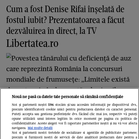
Cum a fost Denise Rifai înșelată de
fostul iubit? Prezentatoarea a făcut
dezvăluirea în direct, la TV
Libertatea.ro
Nouă ne pasă ca datele tale personale să rămână confidențiale
Noi și partenerii noștri
596
stocăm și/sau accesăm informații pe dispozitivul dvs.,
precum identificatorii cookie unici pentru prelucrarea datelor cu caracter personal.
Povestea tânărului cu deficiență de
Puteți accepta sau gestiona preferințele dvs. făcând clic mai jos, respectiv vă puteți
opune utilizării unui interes legitim în orice moment pe pagina cu politica de
confidențialitate. Aceste alegeri vor fi raportate partenerilor noștri și nu vă vor afecta
auz care reprezintă România la
navigarea.
Mai multe detalii
Noi si partenerii nostri (retelele de socializare si agentiile de publicitate partenere,
precum si furnizorii nostri de servicii de date analitice) prelucram date pentru a