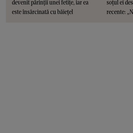
devenit părinții unei fetițe, iar ea
soțul ei de
este însărcinată cu băiețel
recente: „N