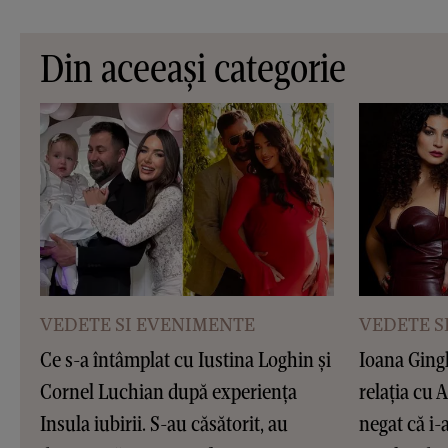
Din aceeași categorie
VEDETE SI EVENIMENTE
VEDETE S
Ce s-a întâmplat cu Iustina Loghin și
Ioana Ging
Cornel Luchian după experiența
relația cu 
Insula iubirii. S-au căsătorit, au
negat că i-