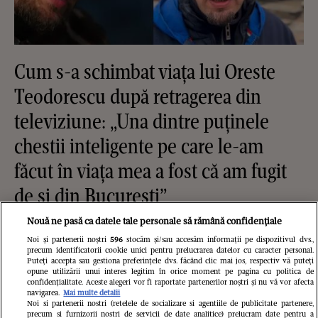
Cum s-a schimbat viața lui Oreste
Teodorescu după retragerea din
televiziune: „Una dintre puținele
chestii inteligente pe care le-am
făcut în viața mea a fost că am fugit
de și din București”
Nouă ne pasă ca datele tale personale să rămână confidențiale
Noi și partenerii noștri
596
stocăm și/sau accesăm informații pe dispozitivul dvs.,
precum identificatorii cookie unici pentru prelucrarea datelor cu caracter personal.
Puteți accepta sau gestiona preferințele dvs. făcând clic mai jos, respectiv vă puteți
opune utilizării unui interes legitim în orice moment pe pagina cu politica de
confidențialitate. Aceste alegeri vor fi raportate partenerilor noștri și nu vă vor afecta
navigarea.
Mai multe detalii
Noi si partenerii nostri (retelele de socializare si agentiile de publicitate partenere,
precum si furnizorii nostri de servicii de date analitice) prelucram date pentru a