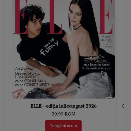
ELLE - ediția iulie/august 2026
Gard
39.99 RON
Cumpără acum