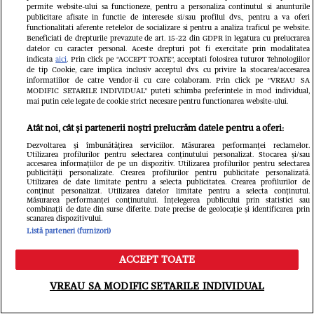
permite website-ului sa functioneze, pentru a personaliza continutul si anunturile
publicitare afisate in functie de interesele si/sau profilul dvs., pentru a va oferi
functionalitati aferente retelelor de socializare si pentru a analiza traficul pe website.
Beneficiati de drepturile prevazute de art. 15-22 din GDPR in legatura cu prelucrarea
datelor cu caracter personal. Aceste drepturi pot fi exercitate prin modalitatea
indicata
aici
. Prin click pe “ACCEPT TOATE”, acceptati folosirea tuturor Tehnologiilor
FANATIK.RO
de tip Cookie, care implica inclusiv acceptul dvs. cu privire la stocarea/accesarea
informatiilor de catre Vendor-ii cu care colaboram. Prin click pe “VREAU SA
Cine este Aymen Boutoutaou, cel
MODIFIC SETARILE INDIVIDUAL” puteti schimba preferintele in mod individual,
mai putin cele legate de cookie strict necesare pentru functionarea website-ului.
mai scump transfer al verii la FCSB!
Atât noi, cât și partenerii noștri prelucrăm datele pentru a oferi:
Unde excelează și ce puncte slabe
Dezvoltarea și îmbunătățirea serviciilor. Măsurarea performanței reclamelor.
Utilizarea profilurilor pentru selectarea conținutului personalizat. Stocarea și/sau
are: „Îmi place să provoc”
accesarea informațiilor de pe un dispozitiv. Utilizarea profilurilor pentru selectarea
publicității personalizate. Crearea profilurilor pentru publicitate personalizată.
Utilizarea de date limitate pentru a selecta publicitatea. Crearea profilurilor de
conținut personalizat. Utilizarea datelor limitate pentru a selecta conținutul.
Măsurarea performanței conținutului. Înțelegerea publicului prin statistici sau
combinații de date din surse diferite. Date precise de geolocație și identificarea prin
scanarea dispozitivului.
Listă parteneri (furnizori)
ACCEPT TOATE
Meniu
Caută
VREAU SA MODIFIC SETARILE INDIVIDUAL
GSP.RO