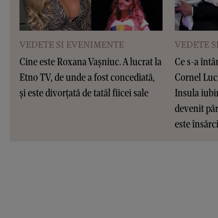
VEDETE SI EVENIMENTE
VEDETE S
Cine este Roxana Vașniuc. A lucrat la
Ce s-a întâ
Etno TV, de unde a fost concediată,
Cornel Luc
și este divorțată de tatăl fiicei sale
Insula iubir
devenit pări
este însărc