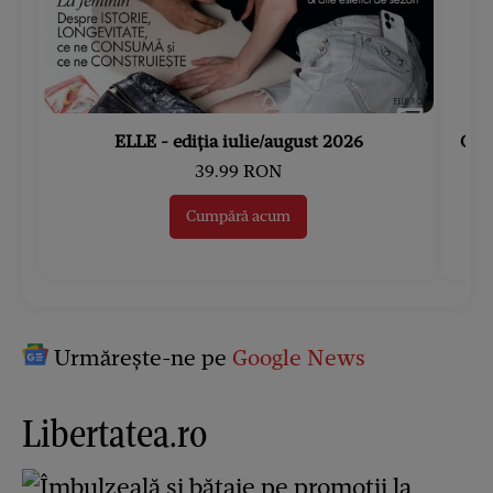
ELLE - ediția iulie/august 2026
Gard
39.99 RON
Cumpără acum
Urmărește-ne pe
Google News
Libertatea.ro