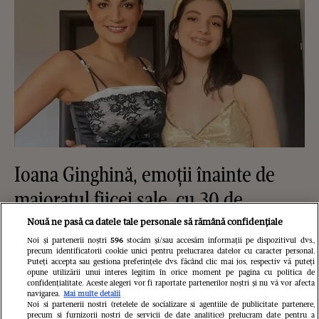
Ioana Ginghină, emoții înainte de
majoratul fiicei sale, cu 30 de
invitați: „O să fie și alcool la
Nouă ne pasă ca datele tale personale să rămână confidențiale
Noi și partenerii noștri
596
stocăm și/sau accesăm informații pe dispozitivul dvs.,
petrecere, pentru că au 18 ani și nu
precum identificatorii cookie unici pentru prelucrarea datelor cu caracter personal.
Puteți accepta sau gestiona preferințele dvs. făcând clic mai jos, respectiv vă puteți
mai pot să spun NU”. Ce relație are
opune utilizării unui interes legitim în orice moment pe pagina cu politica de
confidențialitate. Aceste alegeri vor fi raportate partenerilor noștri și nu vă vor afecta
acum Ruxandra cu tatăl ei,
navigarea.
Mai multe detalii
Noi si partenerii nostri (retelele de socializare si agentiile de publicitate partenere,
precum si furnizorii nostri de servicii de date analitice) prelucram date pentru a