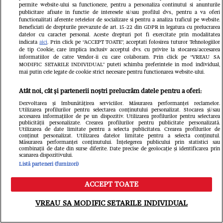
Alexandru Papadopol / EXCLUSIV
permite website-ului sa functioneze, pentru a personaliza continutul si anunturile
publicitare afisate in functie de interesele si/sau profilul dvs., pentru a va oferi
functionalitati aferente retelelor de socializare si pentru a analiza traficul pe website.
Beneficiati de drepturile prevazute de art. 15-22 din GDPR in legatura cu prelucrarea
datelor cu caracter personal. Aceste drepturi pot fi exercitate prin modalitatea
indicata
aici
. Prin click pe “ACCEPT TOATE”, acceptati folosirea tuturor Tehnologiilor
de tip Cookie, care implica inclusiv acceptul dvs. cu privire la stocarea/accesarea
informatiilor de catre Vendor-ii cu care colaboram. Prin click pe “VREAU SA
MODIFIC SETARILE INDIVIDUAL” puteti schimba preferintele in mod individual,
mai putin cele legate de cookie strict necesare pentru functionarea website-ului.
Atât noi, cât și partenerii noștri prelucrăm datele pentru a oferi:
Dezvoltarea și îmbunătățirea serviciilor. Măsurarea performanței reclamelor.
Utilizarea profilurilor pentru selectarea conținutului personalizat. Stocarea și/sau
accesarea informațiilor de pe un dispozitiv. Utilizarea profilurilor pentru selectarea
publicității personalizate. Crearea profilurilor pentru publicitate personalizată.
Utilizarea de date limitate pentru a selecta publicitatea. Crearea profilurilor de
conținut personalizat. Utilizarea datelor limitate pentru a selecta conținutul.
FANATIK.RO
Măsurarea performanței conținutului. Înțelegerea publicului prin statistici sau
combinații de date din surse diferite. Date precise de geolocație și identificarea prin
Cine este Aymen Boutoutaou, cel
scanarea dispozitivului.
Listă parteneri (furnizori)
mai scump transfer al verii la FCSB!
ACCEPT TOATE
Unde excelează și ce puncte slabe
Meniu
Caută
VREAU SA MODIFIC SETARILE INDIVIDUAL
are: „Îmi place să provoc”