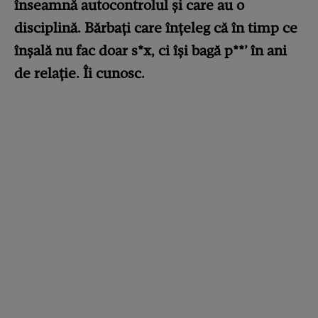
înseamnă autocontrolul şi care au o
disciplină. Bărbaţi care înțeleg că în timp ce
înșală nu fac doar s*x, ci își bagă p**’ în ani
de relație. Îi cunosc.