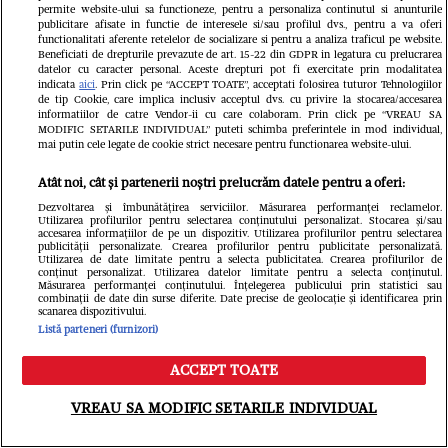
permite website-ului sa functioneze, pentru a personaliza continutul si anunturile
publicitare afisate in functie de interesele si/sau profilul dvs., pentru a va oferi
functionalitati aferente retelelor de socializare si pentru a analiza traficul pe website.
Beneficiati de drepturile prevazute de art. 15-22 din GDPR in legatura cu prelucrarea
datelor cu caracter personal. Aceste drepturi pot fi exercitate prin modalitatea
indicata
aici
. Prin click pe “ACCEPT TOATE”, acceptati folosirea tuturor Tehnologiilor
de tip Cookie, care implica inclusiv acceptul dvs. cu privire la stocarea/accesarea
informatiilor de catre Vendor-ii cu care colaboram. Prin click pe “VREAU SA
MODIFIC SETARILE INDIVIDUAL” puteti schimba preferintele in mod individual,
mai putin cele legate de cookie strict necesare pentru functionarea website-ului.
Atât noi, cât și partenerii noștri prelucrăm datele pentru a oferi:
Dezvoltarea și îmbunătățirea serviciilor. Măsurarea performanței reclamelor.
Citește în continuare
Utilizarea profilurilor pentru selectarea conținutului personalizat. Stocarea și/sau
accesarea informațiilor de pe un dispozitiv. Utilizarea profilurilor pentru selectarea
publicității personalizate. Crearea profilurilor pentru publicitate personalizată.
Utilizarea de date limitate pentru a selecta publicitatea. Crearea profilurilor de
conținut personalizat. Utilizarea datelor limitate pentru a selecta conținutul.
Măsurarea performanței conținutului. Înțelegerea publicului prin statistici sau
combinații de date din surse diferite. Date precise de geolocație și identificarea prin
scanarea dispozitivului.
Listă parteneri (furnizori)
ACCEPT TOATE
Meniu
Caută
VREAU SA MODIFIC SETARILE INDIVIDUAL