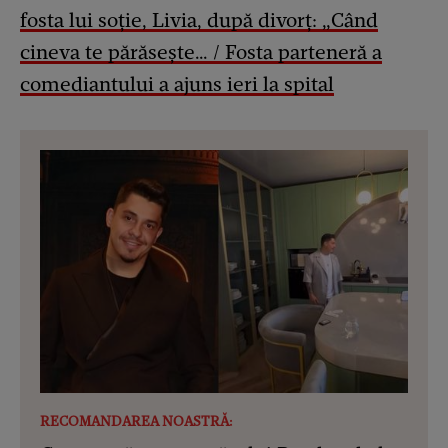
fosta lui soție, Livia, după divorț: „Când
cineva te părăsește… / Fosta parteneră a
comediantului a ajuns ieri la spital
RECOMANDAREA NOASTRĂ: