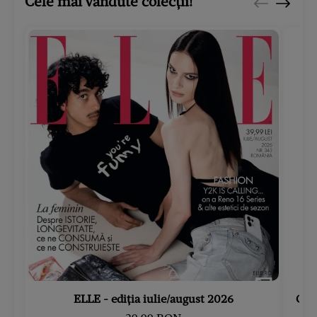
Cele mai vândute colecții!
ELLE - ediția iulie/august 2026
Gard