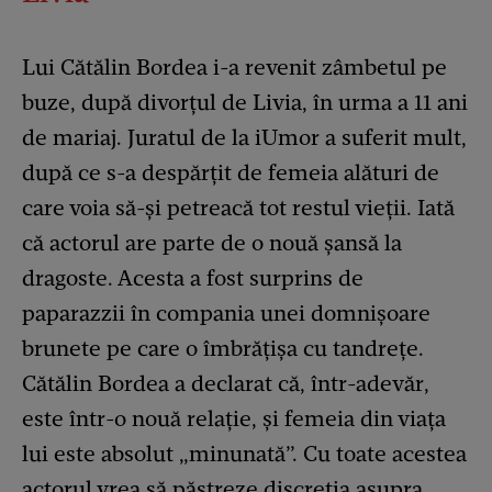
Lui Cătălin Bordea i-a revenit zâmbetul pe
buze, după divorțul de Livia, în urma a 11 ani
de mariaj. Juratul de la iUmor a suferit mult,
după ce s-a despărțit de femeia alături de
care voia să-și petreacă tot restul vieții. Iată
că actorul are parte de o nouă șansă la
dragoste. Acesta a fost surprins de
paparazzii în compania unei domnișoare
brunete pe care o îmbrățișa cu tandrețe.
Cătălin Bordea a declarat că, într-adevăr,
este într-o nouă relație, și femeia din viața
lui este absolut „minunată”. Cu toate acestea
actorul vrea să păstreze discreția asupra