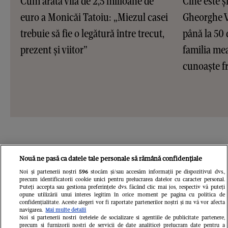
Cum arată vila de 2,5 milioane de
Cine este ș
euro a Monicăi Tatoiu: „Miezul casei
Gheorghe Vi
trebuie să fie o legătură între trecut,
până la 50 
prezent și viitor”
familia me
cunoaște fr
Nouă ne pasă ca datele tale personale să rămână confidențiale
Noi și partenerii noștri
596
stocăm și/sau accesăm informații pe dispozitivul dvs.,
precum identificatorii cookie unici pentru prelucrarea datelor cu caracter personal.
Puteți accepta sau gestiona preferințele dvs. făcând clic mai jos, respectiv vă puteți
opune utilizării unui interes legitim în orice moment pe pagina cu politica de
confidențialitate. Aceste alegeri vor fi raportate partenerilor noștri și nu vă vor afecta
navigarea.
Mai multe detalii
Noi si partenerii nostri (retelele de socializare si agentiile de publicitate partenere,
precum si furnizorii nostri de servicii de date analitice) prelucram date pentru a