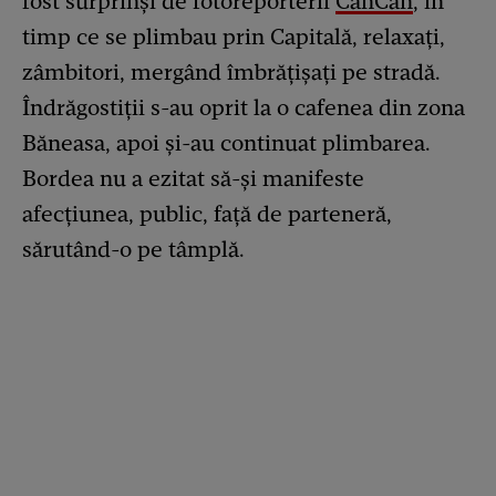
fost surprinși de fotoreporterii
CanCan
, în
timp ce se plimbau prin Capitală, relaxați,
zâmbitori, mergând îmbrățișați pe stradă.
Îndrăgostiții s-au oprit la o cafenea din zona
Băneasa, apoi și-au continuat plimbarea.
Bordea nu a ezitat să-și manifeste
afecțiunea, public, față de parteneră,
sărutând-o pe tâmplă.