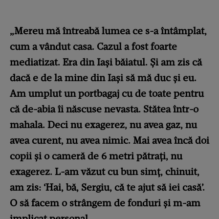
„Mereu mă întreabă lumea ce s-a întâmplat,
cum a vândut casa. Cazul a fost foarte
mediatizat. Era din Iași băiatul. Și am zis că
dacă e de la mine din Iași să mă duc și eu.
Am umplut un portbagaj cu de toate pentru
că de-abia îi născuse nevasta. Stătea într-o
mahala. Deci nu exagerez, nu avea gaz, nu
avea curent, nu avea nimic. Mai avea încă doi
copii și o cameră de 6 metri pătrați, nu
exagerez. L-am văzut cu bun simț, chinuit,
am zis: ‘Hai, bă, Sergiu, că te ajut să iei casă’.
O să facem o strângem de fonduri și m-am
implicat personal.