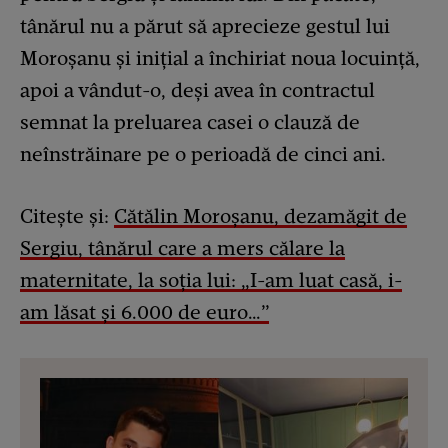
tânărul nu a părut să aprecieze gestul lui
Moroșanu și inițial a închiriat noua locuință,
apoi a vândut-o, deși avea în contractul
semnat la preluarea casei o clauză de
neînstrăinare pe o perioadă de cinci ani.
Citește și:
Cătălin Moroșanu, dezamăgit de
Sergiu, tânărul care a mers călare la
maternitate, la soția lui: „I-am luat casă, i-
am lăsat și 6.000 de euro…”