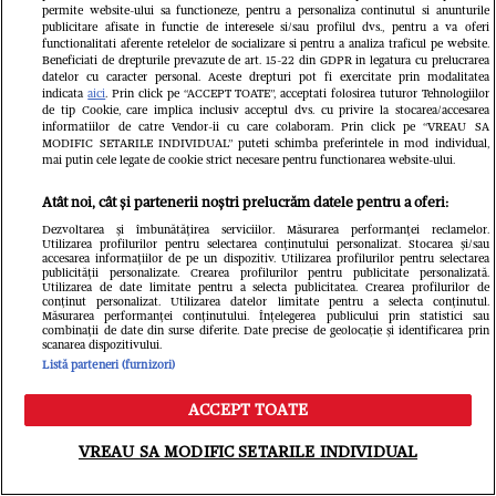
permite website-ului sa functioneze, pentru a personaliza continutul si anunturile
publicitare afisate in functie de interesele si/sau profilul dvs., pentru a va oferi
functionalitati aferente retelelor de socializare si pentru a analiza traficul pe website.
VEDETE SI EVENIMENTE
VEDETE S
Beneficiati de drepturile prevazute de art. 15-22 din GDPR in legatura cu prelucrarea
datelor cu caracter personal. Aceste drepturi pot fi exercitate prin modalitatea
Cine este și cum arată soția lui
Ioana Gingh
indicata
aici
. Prin click pe “ACCEPT TOATE”, acceptati folosirea tuturor Tehnologiilor
de tip Cookie, care implica inclusiv acceptul dvs. cu privire la stocarea/accesarea
informatiilor de catre Vendor-ii cu care colaboram. Prin click pe “VREAU SA
Gheorghe Visu. Actorul a fost burlac
majoratul f
MODIFIC SETARILE INDIVIDUAL” puteti schimba preferintele in mod individual,
mai putin cele legate de cookie strict necesare pentru functionarea website-ului.
până la 50 de ani: "Soția mea e
invitați: „O 
familia mea și singurul om care-mi
petrecere, 
Atât noi, cât și partenerii noștri prelucrăm datele pentru a oferi:
Dezvoltarea și îmbunătățirea serviciilor. Măsurarea performanței reclamelor.
cunoaște fricile"
mai pot să 
Utilizarea profilurilor pentru selectarea conținutului personalizat. Stocarea și/sau
accesarea informațiilor de pe un dispozitiv. Utilizarea profilurilor pentru selectarea
acum Ruxan
publicității personalizate. Crearea profilurilor pentru publicitate personalizată.
Utilizarea de date limitate pentru a selecta publicitatea. Crearea profilurilor de
conținut personalizat. Utilizarea datelor limitate pentru a selecta conținutul.
Alexandru
Măsurarea performanței conținutului. Înțelegerea publicului prin statistici sau
combinații de date din surse diferite. Date precise de geolocație și identificarea prin
scanarea dispozitivului.
Listă parteneri (furnizori)
ACCEPT TOATE
Meniu
Caută
VREAU SA MODIFIC SETARILE INDIVIDUAL