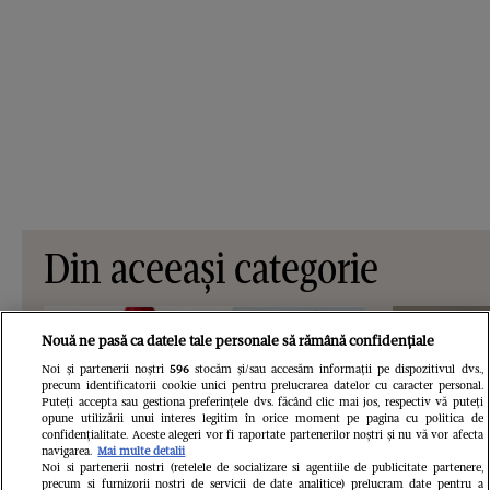
Din aceeași categorie
Nouă ne pasă ca datele tale personale să rămână confidențiale
Noi și partenerii noștri
596
stocăm și/sau accesăm informații pe dispozitivul dvs.,
precum identificatorii cookie unici pentru prelucrarea datelor cu caracter personal.
Puteți accepta sau gestiona preferințele dvs. făcând clic mai jos, respectiv vă puteți
opune utilizării unui interes legitim în orice moment pe pagina cu politica de
confidențialitate. Aceste alegeri vor fi raportate partenerilor noștri și nu vă vor afecta
navigarea.
Mai multe detalii
Noi si partenerii nostri (retelele de socializare si agentiile de publicitate partenere,
precum si furnizorii nostri de servicii de date analitice) prelucram date pentru a