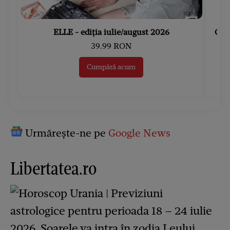
ELLE - ediția iulie/august 2026
Gard
39.99 RON
Cumpără acum
Urmărește-ne pe
Google News
Libertatea.ro