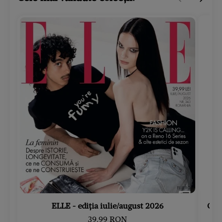
ELLE - ediția iulie/august 2026
Gard
39.99 RON