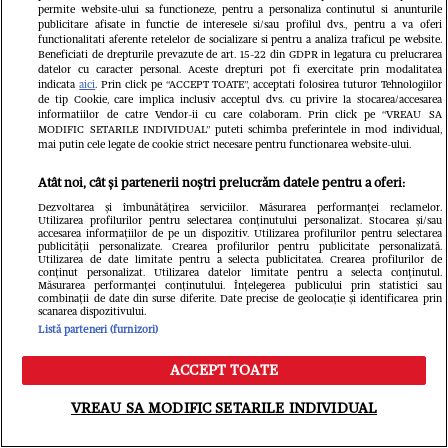
permite website-ului sa functioneze, pentru a personaliza continutul si anunturile
publicitare afisate in functie de interesele si/sau profilul dvs., pentru a va oferi
functionalitati aferente retelelor de socializare si pentru a analiza traficul pe website.
Beneficiati de drepturile prevazute de art. 15-22 din GDPR in legatura cu prelucrarea
datelor cu caracter personal. Aceste drepturi pot fi exercitate prin modalitatea
indicata
aici
. Prin click pe “ACCEPT TOATE”, acceptati folosirea tuturor Tehnologiilor
de tip Cookie, care implica inclusiv acceptul dvs. cu privire la stocarea/accesarea
Din aceeași categorie
informatiilor de catre Vendor-ii cu care colaboram. Prin click pe “VREAU SA
MODIFIC SETARILE INDIVIDUAL” puteti schimba preferintele in mod individual,
mai putin cele legate de cookie strict necesare pentru functionarea website-ului.
Atât noi, cât și partenerii noștri prelucrăm datele pentru a oferi:
Dezvoltarea și îmbunătățirea serviciilor. Măsurarea performanței reclamelor.
Utilizarea profilurilor pentru selectarea conținutului personalizat. Stocarea și/sau
accesarea informațiilor de pe un dispozitiv. Utilizarea profilurilor pentru selectarea
publicității personalizate. Crearea profilurilor pentru publicitate personalizată.
Utilizarea de date limitate pentru a selecta publicitatea. Crearea profilurilor de
conținut personalizat. Utilizarea datelor limitate pentru a selecta conținutul.
Măsurarea performanței conținutului. Înțelegerea publicului prin statistici sau
combinații de date din surse diferite. Date precise de geolocație și identificarea prin
scanarea dispozitivului.
Listă parteneri (furnizori)
ACCEPT TOATE
VEDETE SI EVENIMENTE
VEDETE S
Meniu
Caută
VREAU SA MODIFIC SETARILE INDIVIDUAL
Cine este Roxana Vașniuc. A lucrat la
Ce s-a întâ
Etno TV, de unde a fost concediată,
Cornel Luc