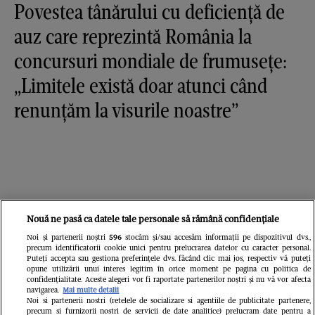
Povestea tânărului cu deficiență de
auz care reprezintă România la
concursuri mondiale de frumusețe:
„Limitele există doar atunci când
renunțăm la visurile noastre”
Nouă ne pasă ca datele tale personale să rămână confidențiale
Noi și partenerii noștri
596
stocăm și/sau accesăm informații pe dispozitivul dvs.,
precum identificatorii cookie unici pentru prelucrarea datelor cu caracter personal.
Puteți accepta sau gestiona preferințele dvs. făcând clic mai jos, respectiv vă puteți
opune utilizării unui interes legitim în orice moment pe pagina cu politica de
confidențialitate. Aceste alegeri vor fi raportate partenerilor noștri și nu vă vor afecta
navigarea.
Mai multe detalii
Noi si partenerii nostri (retelele de socializare si agentiile de publicitate partenere,
precum si furnizorii nostri de servicii de date analitice) prelucram date pentru a