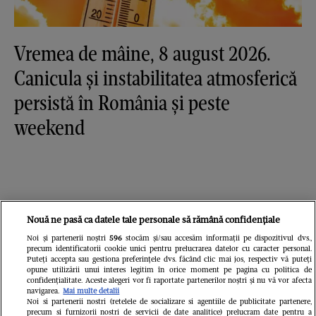
Vremea de mâine, 8 august 2026.
Canicula și instabilitatea atmosferică
persistă în România și peste
weekend
Nouă ne pasă ca datele tale personale să rămână confidențiale
Noi și partenerii noștri
596
stocăm și/sau accesăm informații pe dispozitivul dvs.,
precum identificatorii cookie unici pentru prelucrarea datelor cu caracter personal.
Puteți accepta sau gestiona preferințele dvs. făcând clic mai jos, respectiv vă puteți
opune utilizării unui interes legitim în orice moment pe pagina cu politica de
confidențialitate. Aceste alegeri vor fi raportate partenerilor noștri și nu vă vor afecta
navigarea.
Mai multe detalii
Noi si partenerii nostri (retelele de socializare si agentiile de publicitate partenere,
precum si furnizorii nostri de servicii de date analitice) prelucram date pentru a