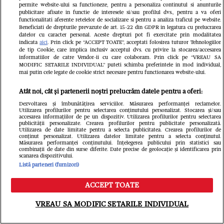
permite website-ului sa functioneze, pentru a personaliza continutul si anunturile
publicitare afisate in functie de interesele si/sau profilul dvs., pentru a va oferi
functionalitati aferente retelelor de socializare si pentru a analiza traficul pe website.
Beneficiati de drepturile prevazute de art. 15-22 din GDPR in legatura cu prelucrarea
datelor cu caracter personal. Aceste drepturi pot fi exercitate prin modalitatea
indicata
aici
. Prin click pe “ACCEPT TOATE”, acceptati folosirea tuturor Tehnologiilor
de tip Cookie, care implica inclusiv acceptul dvs. cu privire la stocarea/accesarea
informatiilor de catre Vendor-ii cu care colaboram. Prin click pe “VREAU SA
Din aceeași categorie
MODIFIC SETARILE INDIVIDUAL” puteti schimba preferintele in mod individual,
mai putin cele legate de cookie strict necesare pentru functionarea website-ului.
Atât noi, cât și partenerii noștri prelucrăm datele pentru a oferi:
Dezvoltarea și îmbunătățirea serviciilor. Măsurarea performanței reclamelor.
Utilizarea profilurilor pentru selectarea conținutului personalizat. Stocarea și/sau
accesarea informațiilor de pe un dispozitiv. Utilizarea profilurilor pentru selectarea
publicității personalizate. Crearea profilurilor pentru publicitate personalizată.
Utilizarea de date limitate pentru a selecta publicitatea. Crearea profilurilor de
conținut personalizat. Utilizarea datelor limitate pentru a selecta conținutul.
Măsurarea performanței conținutului. Înțelegerea publicului prin statistici sau
combinații de date din surse diferite. Date precise de geolocație și identificarea prin
scanarea dispozitivului.
Listă parteneri (furnizori)
ACCEPT TOATE
Meniu
Caută
VEDETE SI EVENIMENTE
VEDETE S
VREAU SA MODIFIC SETARILE INDIVIDUAL
O mai ții minte pe Aysha din
Cine este 