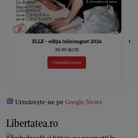
ELLE - ediția iulie/august 2026
Gard
39.99 RON
Cumpără acum
Urmărește-ne pe
Google News
Libertatea.ro