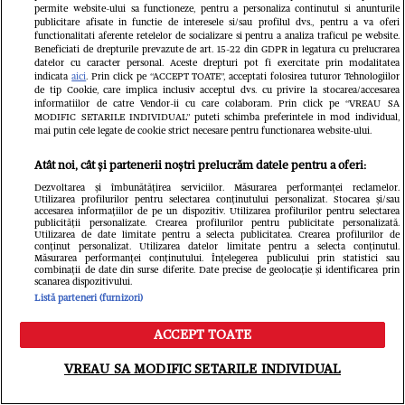
permite website-ului sa functioneze, pentru a personaliza continutul si anunturile
susținut favoritul din tribune, la
publicitare afisate in functie de interesele si/sau profilul dvs., pentru a va oferi
functionalitati aferente retelelor de socializare si pentru a analiza traficul pe website.
Beneficiati de drepturile prevazute de art. 15-22 din GDPR in legatura cu prelucrarea
FCSB - FC Argeș
datelor cu caracter personal. Aceste drepturi pot fi exercitate prin modalitatea
indicata
aici
. Prin click pe “ACCEPT TOATE”, acceptati folosirea tuturor Tehnologiilor
Redactia.ro
de tip Cookie, care implica inclusiv acceptul dvs. cu privire la stocarea/accesarea
informatiilor de catre Vendor-ii cu care colaboram. Prin click pe “VREAU SA
MODIFIC SETARILE INDIVIDUAL” puteti schimba preferintele in mod individual,
mai putin cele legate de cookie strict necesare pentru functionarea website-ului.
Atât noi, cât și partenerii noștri prelucrăm datele pentru a oferi:
Dezvoltarea și îmbunătățirea serviciilor. Măsurarea performanței reclamelor.
Utilizarea profilurilor pentru selectarea conținutului personalizat. Stocarea și/sau
accesarea informațiilor de pe un dispozitiv. Utilizarea profilurilor pentru selectarea
publicității personalizate. Crearea profilurilor pentru publicitate personalizată.
Utilizarea de date limitate pentru a selecta publicitatea. Crearea profilurilor de
Cum a fost Denise Rifai înșelată de
conținut personalizat. Utilizarea datelor limitate pentru a selecta conținutul.
Măsurarea performanței conținutului. Înțelegerea publicului prin statistici sau
combinații de date din surse diferite. Date precise de geolocație și identificarea prin
fostul iubit? Prezentatoarea a făcut
scanarea dispozitivului.
Listă parteneri (furnizori)
dezvăluirea în direct, la TV
ACCEPT TOATE
Libertatea.ro
Meniu
Caută
VREAU SA MODIFIC SETARILE INDIVIDUAL