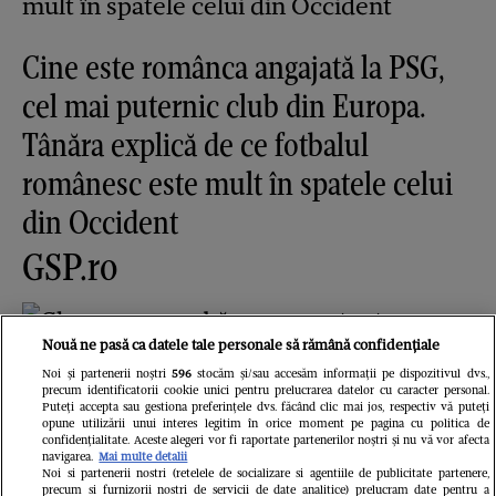
Cine este românca angajată la PSG,
cel mai puternic club din Europa.
Tânăra explică de ce fotbalul
românesc este mult în spatele celui
din Occident
GSP.ro
Nouă ne pasă ca datele tale personale să rămână confidențiale
Noi și partenerii noștri
596
stocăm și/sau accesăm informații pe dispozitivul dvs.,
precum identificatorii cookie unici pentru prelucrarea datelor cu caracter personal.
Puteți accepta sau gestiona preferințele dvs. făcând clic mai jos, respectiv vă puteți
opune utilizării unui interes legitim în orice moment pe pagina cu politica de
confidențialitate. Aceste alegeri vor fi raportate partenerilor noștri și nu vă vor afecta
Ghencea superbă: reprezentanta
navigarea.
Mai multe detalii
Noi si partenerii nostri (retelele de socializare si agentiile de publicitate partenere,
României la „Miss Universe” și-a
precum si furnizorii nostri de servicii de date analitice) prelucram date pentru a