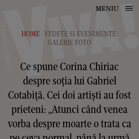
MENIU
HOME
VEDETE SI EVENIMENTE
>
>
GALERIE FOTO
Ce spune Corina Chiriac
despre soția lui Gabriel
Cotabiță. Cei doi artiști au fost
prieteni: „Atunci când venea
vorba despre moarte o trata ca
pe ceva normal, până la urmă