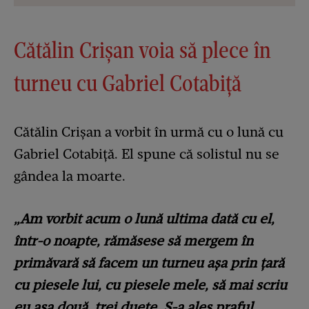
Cătălin Crișan voia să plece în
turneu cu Gabriel Cotabiță
Cătălin Crișan a vorbit în urmă cu o lună cu
Gabriel Cotabiță. El spune că solistul nu se
gândea la moarte.
„Am vorbit acum o lună ultima dată cu el,
într-o noapte, rămăsese să mergem în
primăvară să facem un turneu așa prin țară
cu piesele lui, cu piesele mele, să mai scriu
eu așa două, trei duete. S-a ales praful.