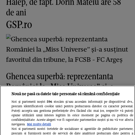
Halep, de fapt. Dorin Mateiu are 58
de ani
GSP.ro
Ghencea superbă: reprezentanta
României la „Miss Universe” și-a
Nouă ne pasă ca datele tale personale să rămână confidențiale
susținut favoritul din tribune, la
Noi și partenerii noștri
596
stocăm și/sau accesăm informații pe dispozitivul dvs.,
FCSB - FC Argeș
precum identificatorii cookie unici pentru prelucrarea datelor cu caracter personal.
Puteți accepta sau gestiona preferințele dvs. făcând clic mai jos, respectiv vă puteți
opune utilizării unui interes legitim în orice moment pe pagina cu politica de
Redactia.ro
confidențialitate. Aceste alegeri vor fi raportate partenerilor noștri și nu vă vor afecta
navigarea.
Mai multe detalii
Noi si partenerii nostri (retelele de socializare si agentiile de publicitate partenere,
precum si furnizorii nostri de servicii de date analitice) prelucram date pentru a