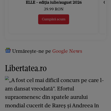
ELLE - ediția iulie/august 2026
Gard
39.99 RON
Cumpără acum
Urmărește-ne pe
Google News
Libertatea.ro