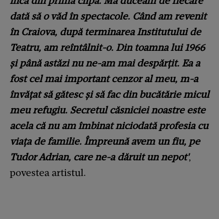
încă din prima clipă. Mă duceam de fiecare
dată să o văd în spectacole. Când am revenit
în Craiova, după terminarea Institutului de
Teatru, am reîntâlnit-o. Din toamna lui 1966
şi până astăzi nu ne-am mai despărţit. Ea a
fost cel mai important cenzor al meu, m-a
învăţat să gătesc şi să fac din bucătărie micul
meu refugiu. Secretul căsniciei noastre este
acela că nu am îmbinat niciodată profesia cu
viaţa de familie. Împreună avem un fiu, pe
Tudor Adrian, care ne-a dăruit un nepot'
,
povestea artistul.