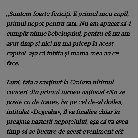
„
Suntem foarte fericiţi. E primul meu copil,
primul nepot pentru tata. Nu am apucat să-i
cumpăr nimic bebeluşului, pentru că nu am
avut timp şi nici nu mă pricep la acest
capitol, aşa că iubita şi mama mea au ce
face.
Luni, tata a susţinut la Craiova ultimul
concert din primul turneu naţional «Nu se
poate cu de toate», iar pe cel de-al doilea,
intitulat «Degeaba», îl va finaliza chiar în
preajma naşterii nepoţelului, aşa că va avea
timp să se bucure de acest eveniment cât