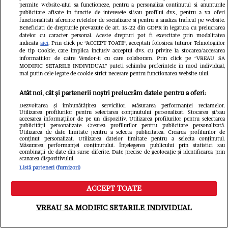
permite website-ului sa functioneze, pentru a personaliza continutul si anunturile
publicitare afisate in functie de interesele si/sau profilul dvs., pentru a va oferi
functionalitati aferente retelelor de socializare si pentru a analiza traficul pe website.
Beneficiati de drepturile prevazute de art. 15-22 din GDPR in legatura cu prelucrarea
datelor cu caracter personal. Aceste drepturi pot fi exercitate prin modalitatea
indicata
aici
. Prin click pe “ACCEPT TOATE”, acceptati folosirea tuturor Tehnologiilor
de tip Cookie, care implica inclusiv acceptul dvs. cu privire la stocarea/accesarea
Veste dureroasă înainte de Sfântul
informatiilor de catre Vendor-ii cu care colaboram. Prin click pe “VREAU SA
MODIFIC SETARILE INDIVIDUAL” puteti schimba preferintele in mod individual,
mai putin cele legate de cookie strict necesare pentru functionarea website-ului.
Ilie! Zodia care descoperă o trădare
uriașă și îi lasă pe toți fără replică
Atât noi, cât și partenerii noștri prelucrăm datele pentru a oferi:
Dezvoltarea și îmbunătățirea serviciilor. Măsurarea performanței reclamelor.
Libertatea.ro
Utilizarea profilurilor pentru selectarea conținutului personalizat. Stocarea și/sau
accesarea informațiilor de pe un dispozitiv. Utilizarea profilurilor pentru selectarea
publicității personalizate. Crearea profilurilor pentru publicitate personalizată.
Utilizarea de date limitate pentru a selecta publicitatea. Crearea profilurilor de
conținut personalizat. Utilizarea datelor limitate pentru a selecta conținutul.
Măsurarea performanței conținutului. Înțelegerea publicului prin statistici sau
combinații de date din surse diferite. Date precise de geolocație și identificarea prin
scanarea dispozitivului.
Listă parteneri (furnizori)
ACCEPT TOATE
Meniu
Caută
VREAU SA MODIFIC SETARILE INDIVIDUAL
Judecătoarea Ionela Tudor, care a