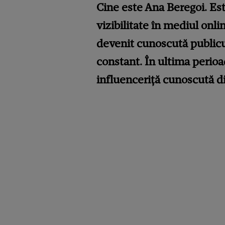
Cine este Ana Beregoi. Est
vizibilitate în mediul onl
devenit cunoscută publicul
constant. În ultima perioad
influenceriță cunoscută d