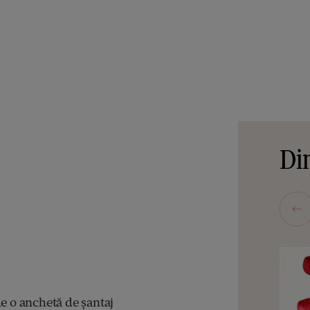
Din
de o anchetă de șantaj