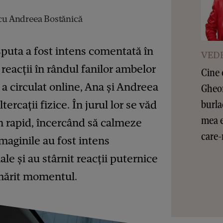
 cu Andreea Bostănică
sputa a fost intens comentată în
VEDE
 reacții în rândul fanilor ambelor
Cine 
 a circulat online, Ana și Andreea
Gheor
burla
ercații fizice. În jurul lor se văd
mea e
n rapid, încercând să calmeze
care-
 Imaginile au fost intens
ale și au stârnit reacții puternice
rmărit momentul.