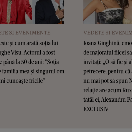
TE SI EVENIMENTE
VEDETE SI EVENI
este și cum arată soția lui
Ioana Ginghină, emoț
ghe Visu. Actorul a fost
de majoratul fiicei sa
c până la 50 de ani: "Soția
invitați: „O să fie și a
 familia mea și singurul om
petrecere, pentru că 
mi cunoaște fricile"
nu mai pot să spun 
relație are acum Ru
tatăl ei, Alexandru P
EXCLUSIV