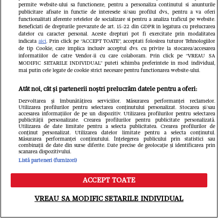
permite website-ului sa functioneze, pentru a personaliza continutul si anunturile
publicitare afisate in functie de interesele si/sau profilul dvs., pentru a va oferi
functionalitati aferente retelelor de socializare si pentru a analiza traficul pe website.
Beneficiati de drepturile prevazute de art. 15-22 din GDPR in legatura cu prelucrarea
datelor cu caracter personal. Aceste drepturi pot fi exercitate prin modalitatea
indicata
aici
. Prin click pe “ACCEPT TOATE”, acceptati folosirea tuturor Tehnologiilor
de tip Cookie, care implica inclusiv acceptul dvs. cu privire la stocarea/accesarea
informatiilor de catre Vendor-ii cu care colaboram. Prin click pe “VREAU SA
MODIFIC SETARILE INDIVIDUAL” puteti schimba preferintele in mod individual,
mai putin cele legate de cookie strict necesare pentru functionarea website-ului.
ELLE - ediția iulie/august 2026
Gard
Atât noi, cât și partenerii noștri prelucrăm datele pentru a oferi:
39.99 RON
Dezvoltarea și îmbunătățirea serviciilor. Măsurarea performanței reclamelor.
Utilizarea profilurilor pentru selectarea conținutului personalizat. Stocarea și/sau
accesarea informațiilor de pe un dispozitiv. Utilizarea profilurilor pentru selectarea
publicității personalizate. Crearea profilurilor pentru publicitate personalizată.
Cumpără acum
Utilizarea de date limitate pentru a selecta publicitatea. Crearea profilurilor de
conținut personalizat. Utilizarea datelor limitate pentru a selecta conținutul.
Măsurarea performanței conținutului. Înțelegerea publicului prin statistici sau
combinații de date din surse diferite. Date precise de geolocație și identificarea prin
scanarea dispozitivului.
Listă parteneri (furnizori)
ACCEPT TOATE
Urmărește-ne pe
Google News
Meniu
Caută
VREAU SA MODIFIC SETARILE INDIVIDUAL
Libertatea.ro