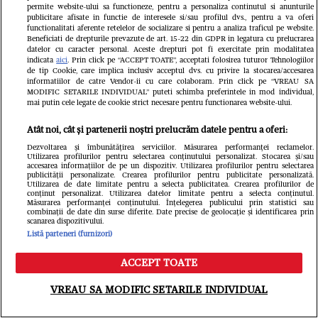
permite website-ului sa functioneze, pentru a personaliza continutul si anunturile
Newsletter
publicitare afisate in functie de interesele si/sau profilul dvs., pentru a va oferi
functionalitati aferente retelelor de socializare si pentru a analiza traficul pe website.
Beneficiati de drepturile prevazute de art. 15-22 din GDPR in legatura cu prelucrarea
datelor cu caracter personal. Aceste drepturi pot fi exercitate prin modalitatea
Cel mai nou VIDEO
indicata
aici
. Prin click pe “ACCEPT TOATE”, acceptati folosirea tuturor Tehnologiilor
de tip Cookie, care implica inclusiv acceptul dvs. cu privire la stocarea/accesarea
informatiilor de catre Vendor-ii cu care colaboram. Prin click pe “VREAU SA
MODIFIC SETARILE INDIVIDUAL” puteti schimba preferintele in mod individual,
mai putin cele legate de cookie strict necesare pentru functionarea website-ului.
Atât noi, cât și partenerii noștri prelucrăm datele pentru a oferi:
Dezvoltarea și îmbunătățirea serviciilor. Măsurarea performanței reclamelor.
Utilizarea profilurilor pentru selectarea conținutului personalizat. Stocarea și/sau
accesarea informațiilor de pe un dispozitiv. Utilizarea profilurilor pentru selectarea
publicității personalizate. Crearea profilurilor pentru publicitate personalizată.
Utilizarea de date limitate pentru a selecta publicitatea. Crearea profilurilor de
conținut personalizat. Utilizarea datelor limitate pentru a selecta conținutul.
Măsurarea performanței conținutului. Înțelegerea publicului prin statistici sau
combinații de date din surse diferite. Date precise de geolocație și identificarea prin
scanarea dispozitivului.
Listă parteneri (furnizori)
ACCEPT TOATE
Meniu
Caută
Cele mai vândute colecții!
VREAU SA MODIFIC SETARILE INDIVIDUAL