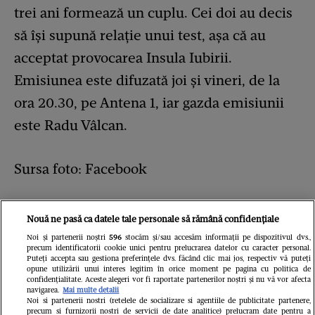
trei ani formează un cuplu. Cei doi au decis
să își supună relație unui test, așa că au
acceptat provocarea Insula Iubirii.
Emisiunea este difuzată joi și vineri, de la
ora 20.30, pe Antena 1, iar gazda emisiunii
este Radu Vâlcan.
Sursa foto: Facebook
Nouă ne pasă ca datele tale personale să rămână confidențiale
Noi și partenerii noștri
596
stocăm și/sau accesăm informații pe dispozitivul dvs.,
precum identificatorii cookie unici pentru prelucrarea datelor cu caracter personal.
Puteți accepta sau gestiona preferințele dvs. făcând clic mai jos, respectiv vă puteți
opune utilizării unui interes legitim în orice moment pe pagina cu politica de
confidențialitate. Aceste alegeri vor fi raportate partenerilor noștri și nu vă vor afecta
navigarea.
Mai multe detalii
Fii primul care afla toate noutățile
mondene
Noi si partenerii nostri (retelele de socializare si agentiile de publicitate partenere,
precum si furnizorii nostri de servicii de date analitice) prelucram date pentru a