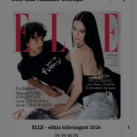
ELLE - ediția iulie/august 2026
Gard
39.99 RON