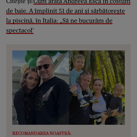
Citește și:
Cum arată Andreea Esca în costum
de baie. A împlinit 51 de ani și sărbătorește
la piscină, în Italia: „Să ne bucurăm de
spectacol’
RECOMANDAREA NOASTRĂ: