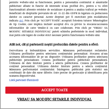
permite website-ului sa functioneze, pentru a personaliza continutul si anunturile
publicitare afisate in functie de interesele si/sau profilul dvs., pentru a va oferi
functionalitati aferente retelelor de socializare si pentru a analiza traficul pe website.
Beneficiati de drepturile prevazute de art. 15-22 din GDPR in legatura cu prelucrarea
datelor cu caracter personal. Aceste drepturi pot fi exercitate prin modalitatea
Ioana Ginghină, emoții înainte de
indicata
aici
. Prin click pe “ACCEPT TOATE”, acceptati folosirea tuturor Tehnologiilor
de tip Cookie, care implica inclusiv acceptul dvs. cu privire la stocarea/accesarea
majoratul fiicei sale, cu 30 de
informatiilor de catre Vendor-ii cu care colaboram. Prin click pe “VREAU SA
MODIFIC SETARILE INDIVIDUAL” puteti schimba preferintele in mod individual,
invitați: „O să fie și alcool la
mai putin cele legate de cookie strict necesare pentru functionarea website-ului.
petrecere, pentru că au 18 ani și nu
Atât noi, cât și partenerii noștri prelucrăm datele pentru a oferi:
Dezvoltarea și îmbunătățirea serviciilor. Măsurarea performanței reclamelor.
mai pot să spun NU”. Ce relație are
Utilizarea profilurilor pentru selectarea conținutului personalizat. Stocarea și/sau
accesarea informațiilor de pe un dispozitiv. Utilizarea profilurilor pentru selectarea
publicității personalizate. Crearea profilurilor pentru publicitate personalizată.
acum Ruxandra cu tatăl ei,
Utilizarea de date limitate pentru a selecta publicitatea. Crearea profilurilor de
conținut personalizat. Utilizarea datelor limitate pentru a selecta conținutul.
Alexandru Papadopol / EXCLUSIV
Măsurarea performanței conținutului. Înțelegerea publicului prin statistici sau
combinații de date din surse diferite. Date precise de geolocație și identificarea prin
scanarea dispozitivului.
Listă parteneri (furnizori)
ACCEPT TOATE
Meniu
Caută
VREAU SA MODIFIC SETARILE INDIVIDUAL