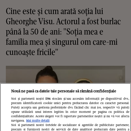
Cine este și cum arată soția lui
Gheorghe Visu. Actorul a fost burlac
până la 50 de ani: "Soția mea e
familia mea și singurul om care-mi
cunoaște fricile"
Nouă ne pasă ca datele tale personale să rămână confidențiale
Noi și partenerii noștri
596
stocăm și/sau accesăm informații pe dispozitivul dvs.,
precum identificatorii cookie unici pentru prelucrarea datelor cu caracter personal.
Puteți accepta sau gestiona preferințele dvs. făcând clic mai jos, respectiv vă puteți
opune utilizării unui interes legitim în orice moment pe pagina cu politica de
confidențialitate. Aceste alegeri vor fi raportate partenerilor noștri și nu vă vor afecta
navigarea.
Mai multe detalii
Noi si partenerii nostri (retelele de socializare si agentiile de publicitate partenere,
precum si furnizorii nostri de servicii de date analitice) prelucram date pentru a