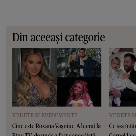
Din aceeași categorie
VEDETE SI EVENIMENTE
VEDETE S
Cine este Roxana Vașniuc. A lucrat la
Ce s-a întâ
Etno TV, de unde a fost concediată,
Cornel Luc