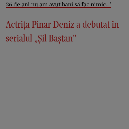
26 de ani nu am avut bani să fac nimic…'
Actrița Pinar Deniz a debutat în
serialul „Șil Baștan”