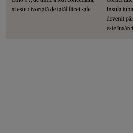
și este divorțată de tatăl fiicei sale
Insula iubir
devenit pări
este însărc